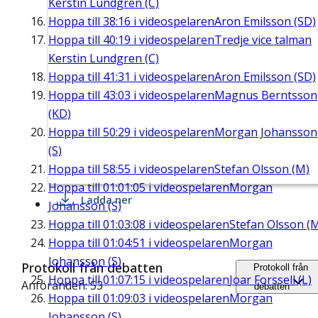
Kerstin Lundgren (C)
Hoppa till
38:16
i videospelaren
Aron Emilsson (SD)
Hoppa till
40:19
i videospelaren
Tredje vice talman
Kerstin Lundgren (C)
Hoppa till
41:31
i videospelaren
Aron Emilsson (SD)
Hoppa till
43:03
i videospelaren
Magnus Berntsson
(KD)
Hoppa till
50:29
i videospelaren
Morgan Johansson
(S)
Hoppa till
58:55
i videospelaren
Stefan Olsson (M)
Hoppa till
01:01:05
i videospelaren
Morgan
Ladda ner
Johansson (S)
Hoppa till
01:03:08
i videospelaren
Stefan Olsson (
Hoppa till
01:04:51
i videospelaren
Morgan
Johansson (S)
Protokoll från debatten
Protokoll från
Hoppa till
01:07:15
i videospelaren
Joar Forssell (L)
Anföranden: 53
debatten
Hoppa till
01:09:03
i videospelaren
Morgan
Johansson (S)