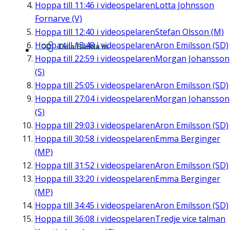
Hoppa till
11:46
i videospelaren
Lotta Johnsson
Fornarve (V)
Hoppa till
12:40
i videospelaren
Stefan Olsson (M)
Hoppa till
13:48
i videospelaren
Aron Emilsson (SD)
Dela/Bädda in
Hoppa till
22:59
i videospelaren
Morgan Johansson
(S)
Hoppa till
25:05
i videospelaren
Aron Emilsson (SD)
Hoppa till
27:04
i videospelaren
Morgan Johansson
(S)
Hoppa till
29:03
i videospelaren
Aron Emilsson (SD)
Hoppa till
30:58
i videospelaren
Emma Berginger
(MP)
Hoppa till
31:52
i videospelaren
Aron Emilsson (SD)
Hoppa till
33:20
i videospelaren
Emma Berginger
(MP)
Hoppa till
34:45
i videospelaren
Aron Emilsson (SD)
Hoppa till
36:08
i videospelaren
Tredje vice talman