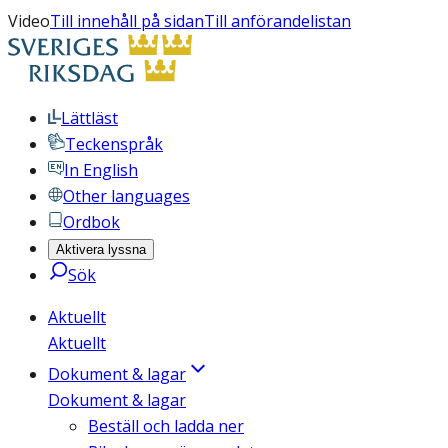
Video
Till innehåll på sidan
Till anförandelistan
Lättläst
Teckenspråk
In English
Other languages
Ordbok
Aktivera lyssna
Sök
Aktuellt
Aktuellt
Dokument & lagar
Dokument & lagar
Beställ och ladda ner