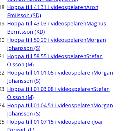
Hoppa till
41:31
i videospelaren
Aron
Emilsson (SD)
Hoppa till
43:03
i videospelaren
Magnus
Berntsson (KD)
Hoppa till
50:29
i videospelaren
Morgan
Johansson (S)
Hoppa till
58:55
i videospelaren
Stefan
Olsson (M)
Hoppa till
01:01:05
i videospelaren
Morgan
Johansson (S)
Hoppa till
01:03:08
i videospelaren
Stefan
Olsson (M)
Hoppa till
01:04:51
i videospelaren
Morgan
Johansson (S)
Hoppa till
01:07:15
i videospelaren
Joar
Forssell (L)