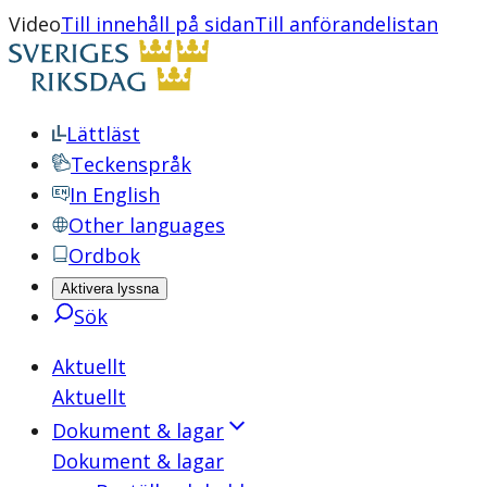
Video
Till innehåll på sidan
Till anförandelistan
Lättläst
Teckenspråk
In English
Other languages
Ordbok
Aktivera lyssna
Sök
Aktuellt
Aktuellt
Dokument & lagar
Dokument & lagar