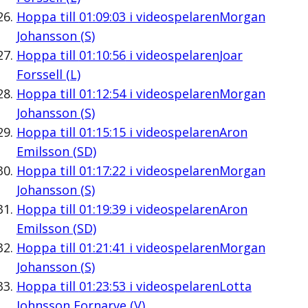
Hoppa till
01:09:03
i videospelaren
Morgan
Johansson (S)
Hoppa till
01:10:56
i videospelaren
Joar
Forssell (L)
Hoppa till
01:12:54
i videospelaren
Morgan
Johansson (S)
Hoppa till
01:15:15
i videospelaren
Aron
Emilsson (SD)
Hoppa till
01:17:22
i videospelaren
Morgan
Johansson (S)
Hoppa till
01:19:39
i videospelaren
Aron
Emilsson (SD)
Hoppa till
01:21:41
i videospelaren
Morgan
Johansson (S)
Hoppa till
01:23:53
i videospelaren
Lotta
Johnsson Fornarve (V)