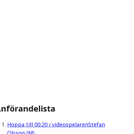
nförandelista
Hoppa till
00:20
i videospelaren
Stefan
Olsson (M)