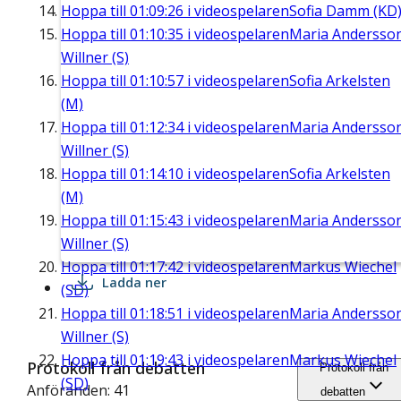
Hoppa till
01:09:26
i videospelaren
Sofia Damm (KD
Hoppa till
01:10:35
i videospelaren
Maria Andersso
Willner (S)
Hoppa till
01:10:57
i videospelaren
Sofia Arkelsten
(M)
Hoppa till
01:12:34
i videospelaren
Maria Andersso
Willner (S)
Hoppa till
01:14:10
i videospelaren
Sofia Arkelsten
(M)
Hoppa till
01:15:43
i videospelaren
Maria Andersso
Willner (S)
Hoppa till
01:17:42
i videospelaren
Markus Wiechel
Ladda ner
(SD)
Hoppa till
01:18:51
i videospelaren
Maria Andersso
Willner (S)
Hoppa till
01:19:43
i videospelaren
Markus Wiechel
Protokoll från debatten
Protokoll från
(SD)
Anföranden: 41
debatten