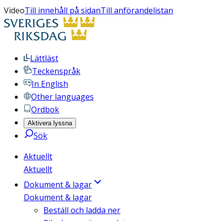
Video
Till innehåll på sidan
Till anförandelistan
Lättläst
Teckenspråk
In English
Other languages
Ordbok
Aktivera lyssna
Sök
Aktuellt
Aktuellt
Dokument & lagar
Dokument & lagar
Beställ och ladda ner