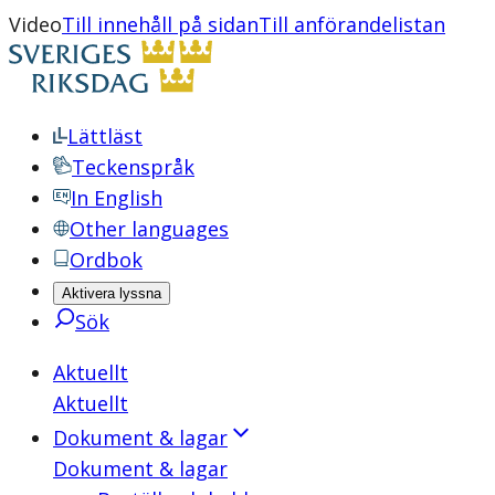
Video
Till innehåll på sidan
Till anförandelistan
Lättläst
Teckenspråk
In English
Other languages
Ordbok
Aktivera lyssna
Sök
Aktuellt
Aktuellt
Dokument & lagar
Dokument & lagar