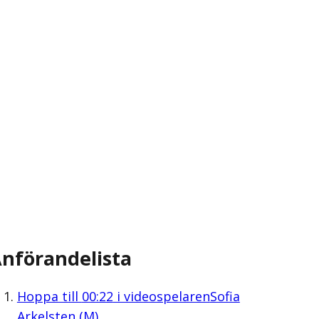
nförandelista
Hoppa till
00:22
i videospelaren
Sofia
Arkelsten (M)