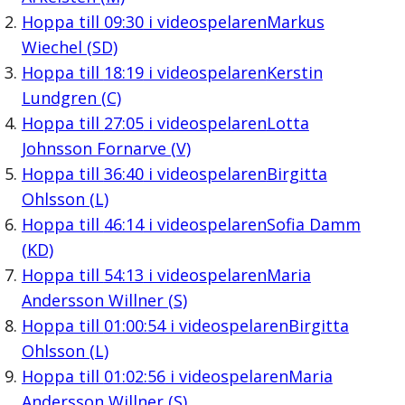
Hoppa till
09:30
i videospelaren
Markus
Wiechel (SD)
Hoppa till
18:19
i videospelaren
Kerstin
Lundgren (C)
Hoppa till
27:05
i videospelaren
Lotta
Johnsson Fornarve (V)
Hoppa till
36:40
i videospelaren
Birgitta
Ohlsson (L)
Hoppa till
46:14
i videospelaren
Sofia Damm
(KD)
Hoppa till
54:13
i videospelaren
Maria
Andersson Willner (S)
Hoppa till
01:00:54
i videospelaren
Birgitta
Ohlsson (L)
Hoppa till
01:02:56
i videospelaren
Maria
Andersson Willner (S)