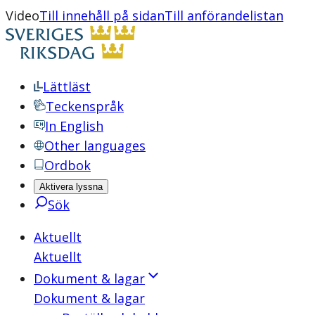
Video
Till innehåll på sidan
Till anförandelistan
Lättläst
Teckenspråk
In English
Other languages
Ordbok
Aktivera lyssna
Sök
Aktuellt
Aktuellt
Dokument & lagar
Dokument & lagar