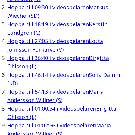
Hoppa till
09:30
i videospelaren
Markus
Wiechel (SD)
Hoppa till
18:19
i videospelaren
Kerstin
Lundgren (C)
Hoppa till
27:05
i videospelaren
Lotta
Johnsson Fornarve (V)
Hoppa till
36:40
i videospelaren
Birgitta
Ohlsson (L)
Hoppa till
46:14
i videospelaren
Sofia Damm
(KD)
Hoppa till
54:13
i videospelaren
Maria
Andersson Willner (S)
Hoppa till
01:00:54
i videospelaren
Birgitta
Ohlsson (L)
Hoppa till
01:02:56
i videospelaren
Maria
Andersson Willner (S)