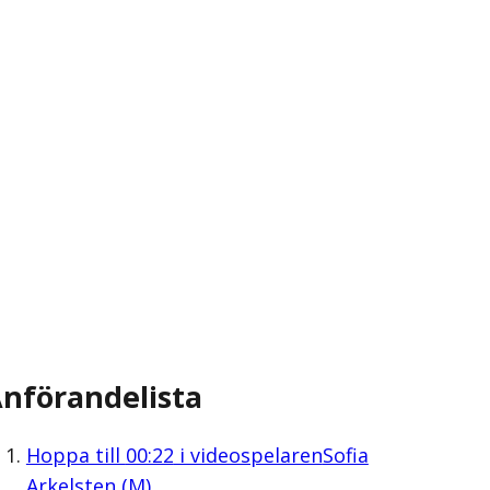
nförandelista
Hoppa till
00:22
i videospelaren
Sofia
Arkelsten (M)