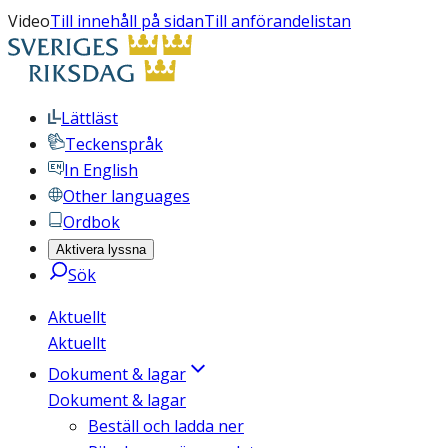
Video
Till innehåll på sidan
Till anförandelistan
Lättläst
Teckenspråk
In English
Other languages
Ordbok
Aktivera lyssna
Sök
Aktuellt
Aktuellt
Dokument & lagar
Dokument & lagar
Beställ och ladda ner