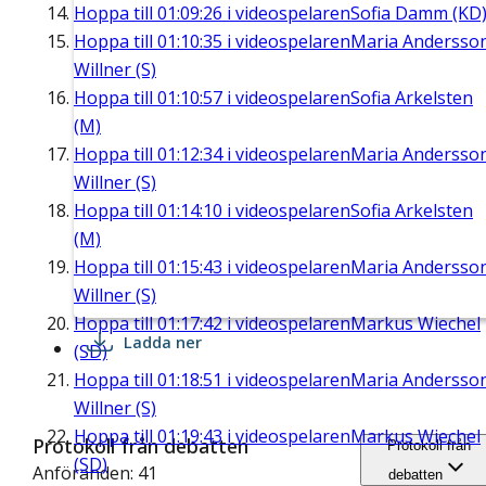
Hoppa till
01:09:26
i videospelaren
Sofia Damm (KD
Hoppa till
01:10:35
i videospelaren
Maria Andersso
Willner (S)
Hoppa till
01:10:57
i videospelaren
Sofia Arkelsten
(M)
Hoppa till
01:12:34
i videospelaren
Maria Andersso
Willner (S)
Hoppa till
01:14:10
i videospelaren
Sofia Arkelsten
(M)
Hoppa till
01:15:43
i videospelaren
Maria Andersso
Willner (S)
Hoppa till
01:17:42
i videospelaren
Markus Wiechel
Ladda ner
(SD)
Hoppa till
01:18:51
i videospelaren
Maria Andersso
Willner (S)
Hoppa till
01:19:43
i videospelaren
Markus Wiechel
Protokoll från debatten
Protokoll från
(SD)
Anföranden: 41
debatten