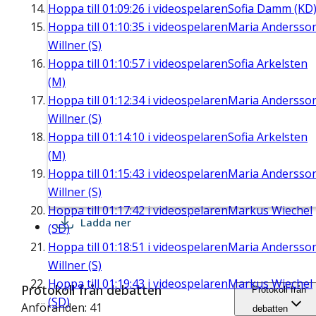
Hoppa till
01:09:26
i videospelaren
Sofia Damm (KD
Hoppa till
01:10:35
i videospelaren
Maria Andersso
Willner (S)
Hoppa till
01:10:57
i videospelaren
Sofia Arkelsten
(M)
Hoppa till
01:12:34
i videospelaren
Maria Andersso
Willner (S)
Hoppa till
01:14:10
i videospelaren
Sofia Arkelsten
(M)
Hoppa till
01:15:43
i videospelaren
Maria Andersso
Willner (S)
Hoppa till
01:17:42
i videospelaren
Markus Wiechel
Ladda ner
(SD)
Hoppa till
01:18:51
i videospelaren
Maria Andersso
Willner (S)
Hoppa till
01:19:43
i videospelaren
Markus Wiechel
Protokoll från debatten
Protokoll från
(SD)
Anföranden: 41
debatten