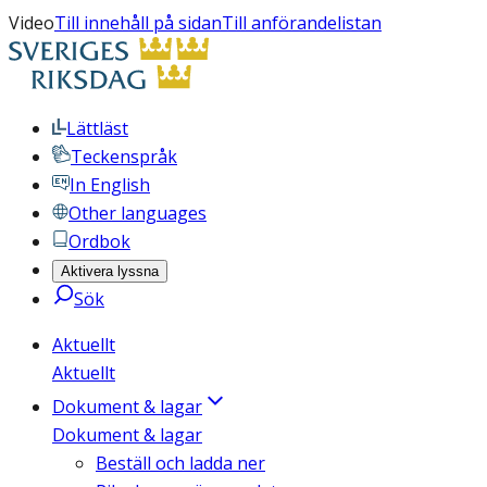
Video
Till innehåll på sidan
Till anförandelistan
Lättläst
Teckenspråk
In English
Other languages
Ordbok
Aktivera lyssna
Sök
Aktuellt
Aktuellt
Dokument & lagar
Dokument & lagar
Beställ och ladda ner