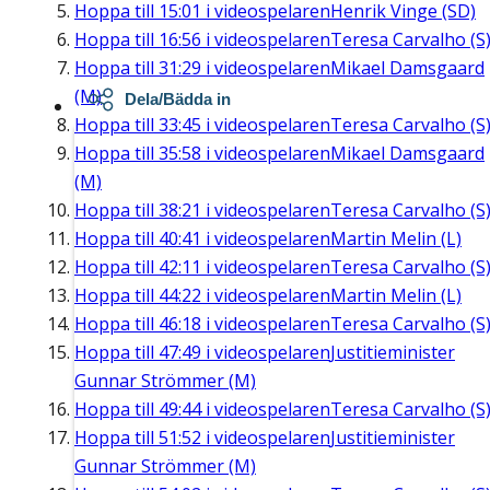
Hoppa till
15:01
i videospelaren
Henrik Vinge (SD)
Hoppa till
16:56
i videospelaren
Teresa Carvalho (S
Hoppa till
31:29
i videospelaren
Mikael Damsgaard
(M)
Dela/Bädda in
Hoppa till
33:45
i videospelaren
Teresa Carvalho (S
Hoppa till
35:58
i videospelaren
Mikael Damsgaard
(M)
Hoppa till
38:21
i videospelaren
Teresa Carvalho (S
Hoppa till
40:41
i videospelaren
Martin Melin (L)
Hoppa till
42:11
i videospelaren
Teresa Carvalho (S
Hoppa till
44:22
i videospelaren
Martin Melin (L)
Hoppa till
46:18
i videospelaren
Teresa Carvalho (S
Hoppa till
47:49
i videospelaren
Justitieminister
Gunnar Strömmer (M)
Hoppa till
49:44
i videospelaren
Teresa Carvalho (S
Hoppa till
51:52
i videospelaren
Justitieminister
Gunnar Strömmer (M)