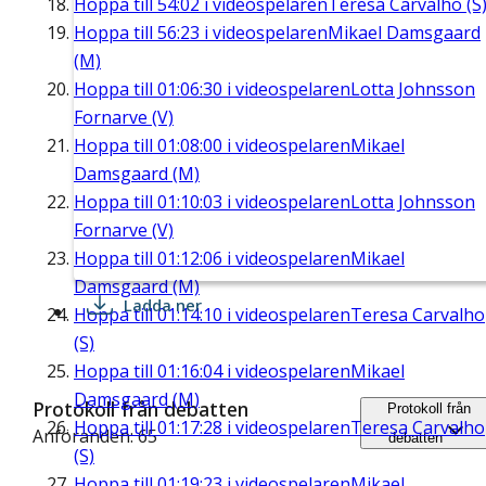
Hoppa till
54:02
i videospelaren
Teresa Carvalho (S
Hoppa till
56:23
i videospelaren
Mikael Damsgaard
(M)
Hoppa till
01:06:30
i videospelaren
Lotta Johnsson
Fornarve (V)
Hoppa till
01:08:00
i videospelaren
Mikael
Damsgaard (M)
Hoppa till
01:10:03
i videospelaren
Lotta Johnsson
Fornarve (V)
Hoppa till
01:12:06
i videospelaren
Mikael
Damsgaard (M)
Ladda ner
Hoppa till
01:14:10
i videospelaren
Teresa Carvalho
(S)
Hoppa till
01:16:04
i videospelaren
Mikael
Damsgaard (M)
Protokoll från debatten
Protokoll från
Hoppa till
01:17:28
i videospelaren
Teresa Carvalho
Anföranden: 65
debatten
(S)
Hoppa till
01:19:23
i videospelaren
Mikael