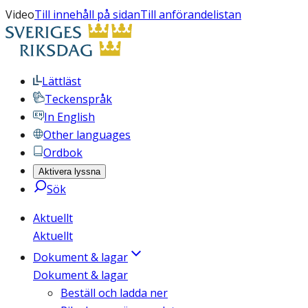
Video
Till innehåll på sidan
Till anförandelistan
Lättläst
Teckenspråk
In English
Other languages
Ordbok
Aktivera lyssna
Sök
Aktuellt
Aktuellt
Dokument & lagar
Dokument & lagar
Beställ och ladda ner