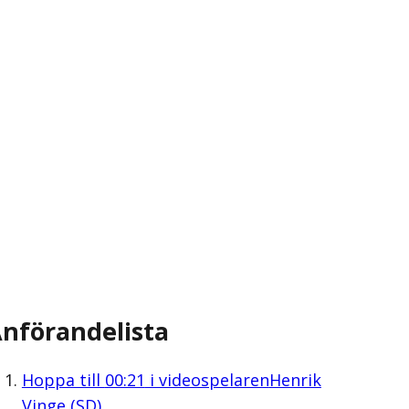
nförandelista
Hoppa till
00:21
i videospelaren
Henrik
Vinge (SD)