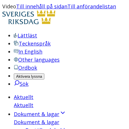
Video
Till innehåll på sidan
Till anförandelistan
Lättläst
Teckenspråk
In English
Other languages
Ordbok
Aktivera lyssna
Sök
Aktuellt
Aktuellt
Dokument & lagar
Dokument & lagar