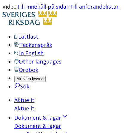
Video
Till innehåll på sidan
Till anförandelistan
Lättläst
Teckenspråk
In English
Other languages
Ordbok
Aktivera lyssna
Sök
Aktuellt
Aktuellt
Dokument & lagar
Dokument & lagar