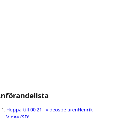
nförandelista
Hoppa till
00:21
i videospelaren
Henrik
Vinge (SD)