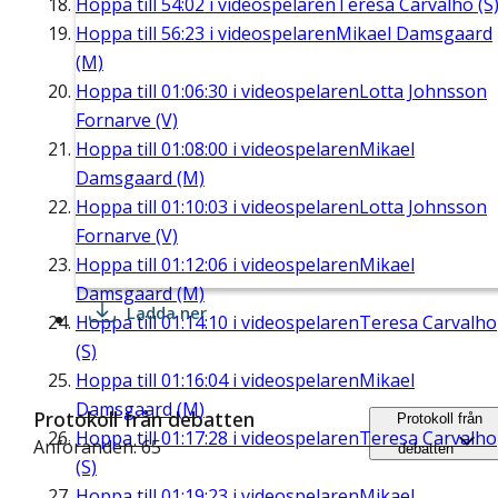
Hoppa till
54:02
i videospelaren
Teresa Carvalho (S
Hoppa till
56:23
i videospelaren
Mikael Damsgaard
(M)
Hoppa till
01:06:30
i videospelaren
Lotta Johnsson
Fornarve (V)
Hoppa till
01:08:00
i videospelaren
Mikael
Damsgaard (M)
Hoppa till
01:10:03
i videospelaren
Lotta Johnsson
Fornarve (V)
Hoppa till
01:12:06
i videospelaren
Mikael
Damsgaard (M)
Ladda ner
Hoppa till
01:14:10
i videospelaren
Teresa Carvalho
(S)
Hoppa till
01:16:04
i videospelaren
Mikael
Damsgaard (M)
Protokoll från debatten
Protokoll från
Hoppa till
01:17:28
i videospelaren
Teresa Carvalho
Anföranden: 65
debatten
(S)
Hoppa till
01:19:23
i videospelaren
Mikael