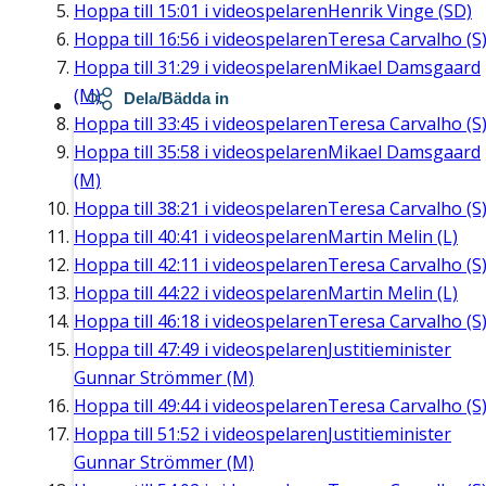
Hoppa till
15:01
i videospelaren
Henrik Vinge (SD)
Hoppa till
16:56
i videospelaren
Teresa Carvalho (S
Hoppa till
31:29
i videospelaren
Mikael Damsgaard
(M)
Dela/Bädda in
Hoppa till
33:45
i videospelaren
Teresa Carvalho (S
Hoppa till
35:58
i videospelaren
Mikael Damsgaard
(M)
Hoppa till
38:21
i videospelaren
Teresa Carvalho (S
Hoppa till
40:41
i videospelaren
Martin Melin (L)
Hoppa till
42:11
i videospelaren
Teresa Carvalho (S
Hoppa till
44:22
i videospelaren
Martin Melin (L)
Hoppa till
46:18
i videospelaren
Teresa Carvalho (S
Hoppa till
47:49
i videospelaren
Justitieminister
Gunnar Strömmer (M)
Hoppa till
49:44
i videospelaren
Teresa Carvalho (S
Hoppa till
51:52
i videospelaren
Justitieminister
Gunnar Strömmer (M)