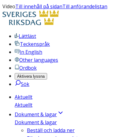
Video
Till innehåll på sidan
Till anförandelistan
Lättläst
Teckenspråk
In English
Other languages
Ordbok
Aktivera lyssna
Sök
Aktuellt
Aktuellt
Dokument & lagar
Dokument & lagar
Beställ och ladda ner