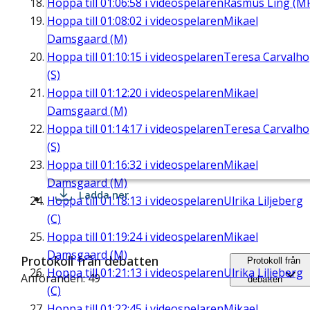
Hoppa till
01:06:58
i videospelaren
Rasmus Ling (M
Hoppa till
01:08:02
i videospelaren
Mikael
Damsgaard (M)
Hoppa till
01:10:15
i videospelaren
Teresa Carvalho
(S)
Hoppa till
01:12:20
i videospelaren
Mikael
Damsgaard (M)
Hoppa till
01:14:17
i videospelaren
Teresa Carvalho
(S)
Hoppa till
01:16:32
i videospelaren
Mikael
Damsgaard (M)
Ladda ner
Hoppa till
01:18:13
i videospelaren
Ulrika Liljeberg
(C)
Hoppa till
01:19:24
i videospelaren
Mikael
Damsgaard (M)
Protokoll från debatten
Protokoll från
Hoppa till
01:21:13
i videospelaren
Ulrika Liljeberg
Anföranden: 49
debatten
(C)
Hoppa till
01:22:45
i videospelaren
Mikael