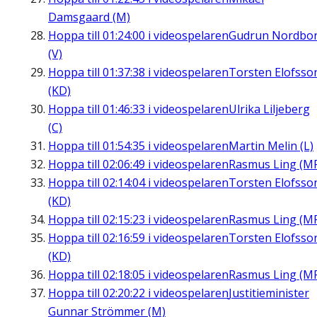
Damsgaard (M)
Hoppa till
01:24:00
i videospelaren
Gudrun Nordbo
(V)
Hoppa till
01:37:38
i videospelaren
Torsten Elofsso
(KD)
Hoppa till
01:46:33
i videospelaren
Ulrika Liljeberg
(C)
Hoppa till
01:54:35
i videospelaren
Martin Melin (L)
Hoppa till
02:06:49
i videospelaren
Rasmus Ling (M
Hoppa till
02:14:04
i videospelaren
Torsten Elofsso
(KD)
Hoppa till
02:15:23
i videospelaren
Rasmus Ling (M
Hoppa till
02:16:59
i videospelaren
Torsten Elofsso
(KD)
Hoppa till
02:18:05
i videospelaren
Rasmus Ling (M
Hoppa till
02:20:22
i videospelaren
Justitieminister
Gunnar Strömmer (M)