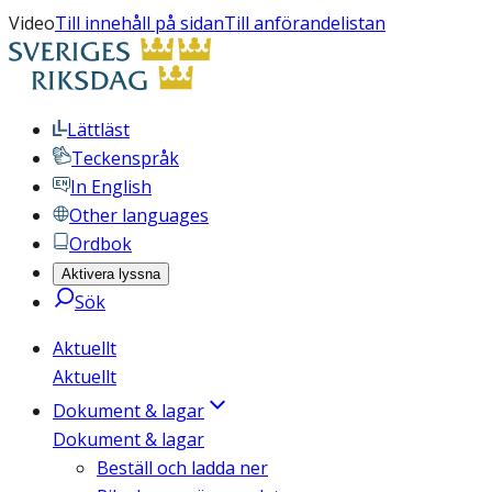
Video
Till innehåll på sidan
Till anförandelistan
Lättläst
Teckenspråk
In English
Other languages
Ordbok
Aktivera lyssna
Sök
Aktuellt
Aktuellt
Dokument & lagar
Dokument & lagar
Beställ och ladda ner