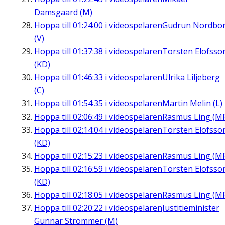
Damsgaard (M)
Hoppa till
01:24:00
i videospelaren
Gudrun Nordbo
(V)
Hoppa till
01:37:38
i videospelaren
Torsten Elofsso
(KD)
Hoppa till
01:46:33
i videospelaren
Ulrika Liljeberg
(C)
Hoppa till
01:54:35
i videospelaren
Martin Melin (L)
Hoppa till
02:06:49
i videospelaren
Rasmus Ling (M
Hoppa till
02:14:04
i videospelaren
Torsten Elofsso
(KD)
Hoppa till
02:15:23
i videospelaren
Rasmus Ling (M
Hoppa till
02:16:59
i videospelaren
Torsten Elofsso
(KD)
Hoppa till
02:18:05
i videospelaren
Rasmus Ling (M
Hoppa till
02:20:22
i videospelaren
Justitieminister
Gunnar Strömmer (M)