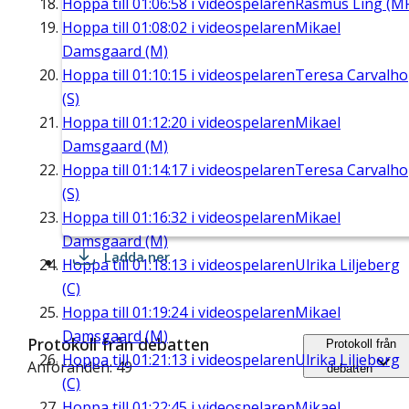
Hoppa till
01:06:58
i videospelaren
Rasmus Ling (M
Hoppa till
01:08:02
i videospelaren
Mikael
Damsgaard (M)
Hoppa till
01:10:15
i videospelaren
Teresa Carvalho
(S)
Hoppa till
01:12:20
i videospelaren
Mikael
Damsgaard (M)
Hoppa till
01:14:17
i videospelaren
Teresa Carvalho
(S)
Hoppa till
01:16:32
i videospelaren
Mikael
Damsgaard (M)
Ladda ner
Hoppa till
01:18:13
i videospelaren
Ulrika Liljeberg
(C)
Hoppa till
01:19:24
i videospelaren
Mikael
Damsgaard (M)
Protokoll från debatten
Protokoll från
Hoppa till
01:21:13
i videospelaren
Ulrika Liljeberg
Anföranden: 49
debatten
(C)
Hoppa till
01:22:45
i videospelaren
Mikael