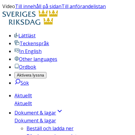
Video
Till innehåll på sidan
Till anförandelistan
Lättläst
Teckenspråk
In English
Other languages
Ordbok
Aktivera lyssna
Sök
Aktuellt
Aktuellt
Dokument & lagar
Dokument & lagar
Beställ och ladda ner