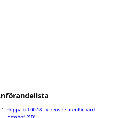
nförandelista
Hoppa till
00:18
i videospelaren
Richard
Jomshof (SD)