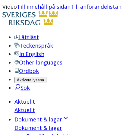
Video
Till innehåll på sidan
Till anförandelistan
Lättläst
Teckenspråk
In English
Other languages
Ordbok
Aktivera lyssna
Sök
Aktuellt
Aktuellt
Dokument & lagar
Dokument & lagar