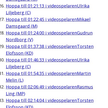
Hoppa till
01:21:13
i videospelaren
Ulrika
Liljeberg (C)
Hoppa till
01:22:45
i videospelaren
Mikael
Damsgaard (M)
Hoppa till
01:24:00
i videospelaren
Gudrun
Nordborg (V)
Hoppa till
01:37:38
i videospelaren
Torsten
Elofsson (KD)
Hoppa till
01:46:33
i videospelaren
Ulrika
Liljeberg (C)
Hoppa till
01:54:35
i videospelaren
Martin
Melin (L)
Hoppa till
02:06:49
i videospelaren
Rasmus
Ling (MP)
Hoppa till
02:14:04
i videospelaren
Torsten
Elofsson (KD)