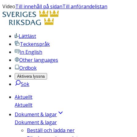
Video
Till innehåll på sidan
Till anförandelistan
Lättläst
Teckenspråk
In English
Other languages
Ordbok
Aktivera lyssna
Sök
Aktuellt
Aktuellt
Dokument & lagar
Dokument & lagar
Beställ och ladda ner