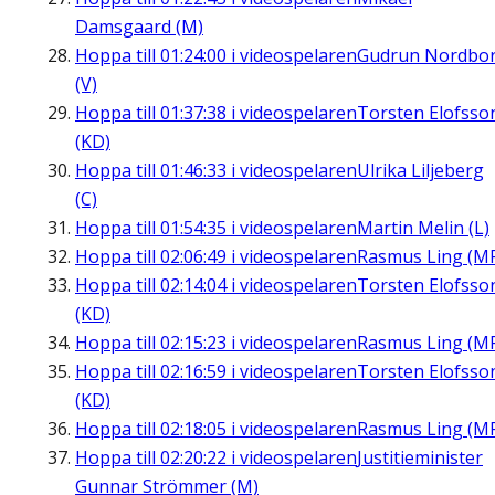
Damsgaard (M)
Hoppa till
01:24:00
i videospelaren
Gudrun Nordbo
(V)
Hoppa till
01:37:38
i videospelaren
Torsten Elofsso
(KD)
Hoppa till
01:46:33
i videospelaren
Ulrika Liljeberg
(C)
Hoppa till
01:54:35
i videospelaren
Martin Melin (L)
Hoppa till
02:06:49
i videospelaren
Rasmus Ling (M
Hoppa till
02:14:04
i videospelaren
Torsten Elofsso
(KD)
Hoppa till
02:15:23
i videospelaren
Rasmus Ling (M
Hoppa till
02:16:59
i videospelaren
Torsten Elofsso
(KD)
Hoppa till
02:18:05
i videospelaren
Rasmus Ling (M
Hoppa till
02:20:22
i videospelaren
Justitieminister
Gunnar Strömmer (M)