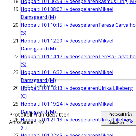
Hoppa till
01:06:58
i videospelaren
Rasmus Ling (M
Hoppa till
01:08:02
i videospelaren
Mikael
Damsgaard (M)
Hoppa till
01:10:15
i videospelaren
Teresa Carvalho
(S)
Hoppa till
01:12:20
i videospelaren
Mikael
Damsgaard (M)
Hoppa till
01:14:17
i videospelaren
Teresa Carvalho
(S)
Hoppa till
01:16:32
i videospelaren
Mikael
Damsgaard (M)
Ladda ner
Hoppa till
01:18:13
i videospelaren
Ulrika Liljeberg
(C)
Hoppa till
01:19:24
i videospelaren
Mikael
Damsgaard (M)
Protokoll från debatten
Protokoll från
Hoppa till
01:21:13
i videospelaren
Ulrika Liljeberg
Anföranden: 49
debatten
(C)
Hoppa till
01:22:45
i videospelaren
Mikael