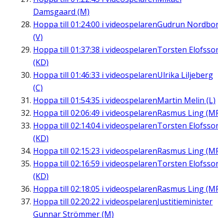
Damsgaard (M)
Hoppa till
01:24:00
i videospelaren
Gudrun Nordbo
(V)
Hoppa till
01:37:38
i videospelaren
Torsten Elofsso
(KD)
Hoppa till
01:46:33
i videospelaren
Ulrika Liljeberg
(C)
Hoppa till
01:54:35
i videospelaren
Martin Melin (L)
Hoppa till
02:06:49
i videospelaren
Rasmus Ling (M
Hoppa till
02:14:04
i videospelaren
Torsten Elofsso
(KD)
Hoppa till
02:15:23
i videospelaren
Rasmus Ling (M
Hoppa till
02:16:59
i videospelaren
Torsten Elofsso
(KD)
Hoppa till
02:18:05
i videospelaren
Rasmus Ling (M
Hoppa till
02:20:22
i videospelaren
Justitieminister
Gunnar Strömmer (M)