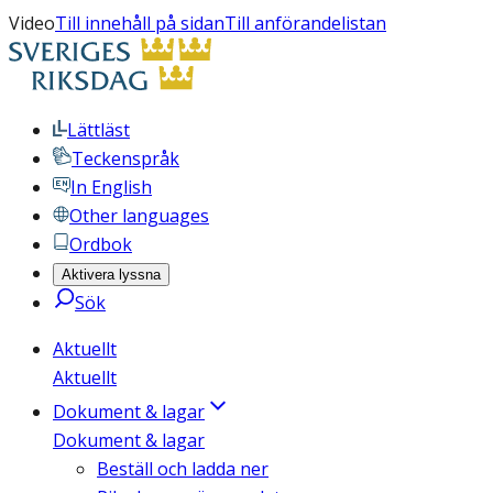
Video
Till innehåll på sidan
Till anförandelistan
Lättläst
Teckenspråk
In English
Other languages
Ordbok
Aktivera lyssna
Sök
Aktuellt
Aktuellt
Dokument & lagar
Dokument & lagar
Beställ och ladda ner