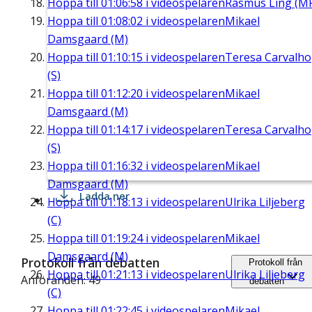
Hoppa till
01:06:58
i videospelaren
Rasmus Ling (M
Hoppa till
01:08:02
i videospelaren
Mikael
Damsgaard (M)
Hoppa till
01:10:15
i videospelaren
Teresa Carvalho
(S)
Hoppa till
01:12:20
i videospelaren
Mikael
Damsgaard (M)
Hoppa till
01:14:17
i videospelaren
Teresa Carvalho
(S)
Hoppa till
01:16:32
i videospelaren
Mikael
Damsgaard (M)
Ladda ner
Hoppa till
01:18:13
i videospelaren
Ulrika Liljeberg
(C)
Hoppa till
01:19:24
i videospelaren
Mikael
Damsgaard (M)
Protokoll från debatten
Protokoll från
Hoppa till
01:21:13
i videospelaren
Ulrika Liljeberg
Anföranden: 49
debatten
(C)
Hoppa till
01:22:45
i videospelaren
Mikael