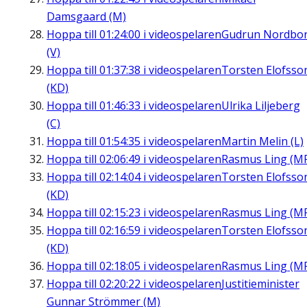
Damsgaard (M)
Hoppa till
01:24:00
i videospelaren
Gudrun Nordbo
(V)
Hoppa till
01:37:38
i videospelaren
Torsten Elofsso
(KD)
Hoppa till
01:46:33
i videospelaren
Ulrika Liljeberg
(C)
Hoppa till
01:54:35
i videospelaren
Martin Melin (L)
Hoppa till
02:06:49
i videospelaren
Rasmus Ling (M
Hoppa till
02:14:04
i videospelaren
Torsten Elofsso
(KD)
Hoppa till
02:15:23
i videospelaren
Rasmus Ling (M
Hoppa till
02:16:59
i videospelaren
Torsten Elofsso
(KD)
Hoppa till
02:18:05
i videospelaren
Rasmus Ling (M
Hoppa till
02:20:22
i videospelaren
Justitieminister
Gunnar Strömmer (M)