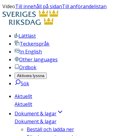
Video
Till innehåll på sidan
Till anförandelistan
Lättläst
Teckenspråk
In English
Other languages
Ordbok
Aktivera lyssna
Sök
Aktuellt
Aktuellt
Dokument & lagar
Dokument & lagar
Beställ och ladda ner