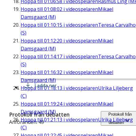
Hoppa till
01:06:58
i videospelaren
Rasmus Ling (M
Hoppa till
01:08:02
i videospelaren
Mikael
Damsgaard (M)
Hoppa till
01:10:15
i videospelaren
Teresa Carvalho
(S)
Hoppa till
01:12:20
i videospelaren
Mikael
Damsgaard (M)
Hoppa till
01:14:17
i videospelaren
Teresa Carvalho
(S)
Hoppa till
01:16:32
i videospelaren
Mikael
Damsgaard (M)
Ladda ner
Hoppa till
01:18:13
i videospelaren
Ulrika Liljeberg
(C)
Hoppa till
01:19:24
i videospelaren
Mikael
Damsgaard (M)
Protokoll från debatten
Protokoll från
Hoppa till
01:21:13
i videospelaren
Ulrika Liljeberg
Anföranden: 49
debatten
(C)
Hoppa till
01:22:45
i videospelaren
Mikael