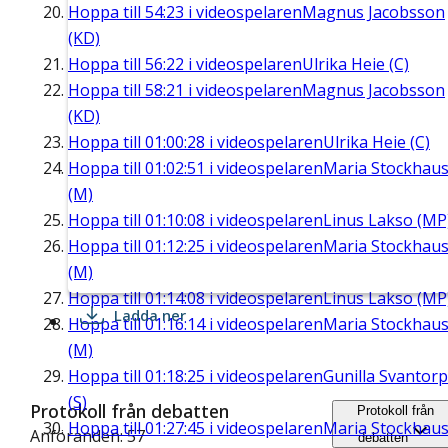
Hoppa till
54:23
i videospelaren
Magnus Jacobsson
(KD)
Hoppa till
56:22
i videospelaren
Ulrika Heie (C)
Hoppa till
58:21
i videospelaren
Magnus Jacobsson
(KD)
Hoppa till
01:00:28
i videospelaren
Ulrika Heie (C)
Hoppa till
01:02:51
i videospelaren
Maria Stockhau
(M)
Hoppa till
01:10:08
i videospelaren
Linus Lakso (MP
Hoppa till
01:12:25
i videospelaren
Maria Stockhau
(M)
Hoppa till
01:14:08
i videospelaren
Linus Lakso (MP
Ladda ner
Hoppa till
01:16:14
i videospelaren
Maria Stockhau
(M)
Hoppa till
01:18:25
i videospelaren
Gunilla Svantorp
(S)
Protokoll från debatten
Protokoll från
Hoppa till
01:27:45
i videospelaren
Maria Stockhau
Anföranden: 57
debatten