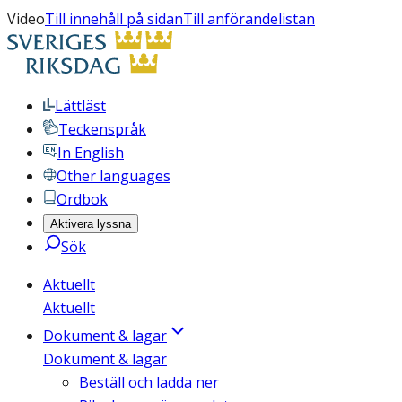
Video
Till innehåll på sidan
Till anförandelistan
Lättläst
Teckenspråk
In English
Other languages
Ordbok
Aktivera lyssna
Sök
Aktuellt
Aktuellt
Dokument & lagar
Dokument & lagar
Beställ och ladda ner