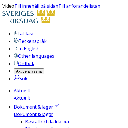
Video
Till innehåll på sidan
Till anförandelistan
Lättläst
Teckenspråk
In English
Other languages
Ordbok
Aktivera lyssna
Sök
Aktuellt
Aktuellt
Dokument & lagar
Dokument & lagar
Beställ och ladda ner