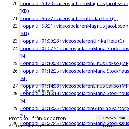
Hoppa till
54:23
i videospelaren
Magnus Jacobsson
(KD)
Hoppa till
56:22
i videospelaren
Ulrika Heie (C)
Hoppa till
58:21
i videospelaren
Magnus Jacobsson
(KD)
Hoppa till
01:00:28
i videospelaren
Ulrika Heie (C)
Hoppa till
01:02:51
i videospelaren
Maria Stockhau
(M)
Hoppa till
01:10:08
i videospelaren
Linus Lakso (MP
Hoppa till
01:12:25
i videospelaren
Maria Stockhau
(M)
Hoppa till
01:14:08
i videospelaren
Linus Lakso (MP
Ladda ner
Hoppa till
01:16:14
i videospelaren
Maria Stockhau
(M)
Hoppa till
01:18:25
i videospelaren
Gunilla Svantorp
(S)
Protokoll från debatten
Protokoll från
Hoppa till
01:27:45
i videospelaren
Maria Stockhau
Anföranden: 57
debatten