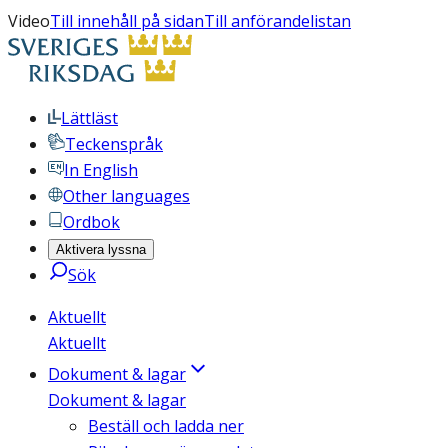
Video
Till innehåll på sidan
Till anförandelistan
Lättläst
Teckenspråk
In English
Other languages
Ordbok
Aktivera lyssna
Sök
Aktuellt
Aktuellt
Dokument & lagar
Dokument & lagar
Beställ och ladda ner