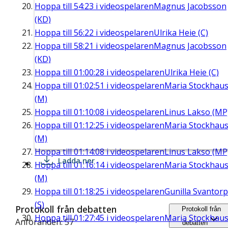
Hoppa till
54:23
i videospelaren
Magnus Jacobsson
(KD)
Hoppa till
56:22
i videospelaren
Ulrika Heie (C)
Hoppa till
58:21
i videospelaren
Magnus Jacobsson
(KD)
Hoppa till
01:00:28
i videospelaren
Ulrika Heie (C)
Hoppa till
01:02:51
i videospelaren
Maria Stockhau
(M)
Hoppa till
01:10:08
i videospelaren
Linus Lakso (MP
Hoppa till
01:12:25
i videospelaren
Maria Stockhau
(M)
Hoppa till
01:14:08
i videospelaren
Linus Lakso (MP
Ladda ner
Hoppa till
01:16:14
i videospelaren
Maria Stockhau
(M)
Hoppa till
01:18:25
i videospelaren
Gunilla Svantorp
(S)
Protokoll från debatten
Protokoll från
Hoppa till
01:27:45
i videospelaren
Maria Stockhau
Anföranden: 57
debatten