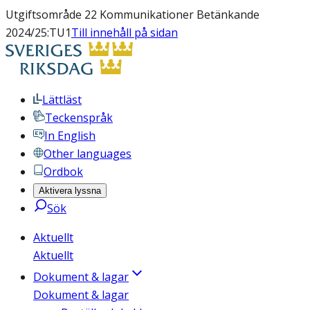
Utgiftsområde 22 Kommunikationer Betänkande
2024/25:TU1
Till innehåll på sidan
Lättläst
Teckenspråk
In English
Other languages
Ordbok
Aktivera lyssna
Sök
Aktuellt
Aktuellt
Dokument & lagar
Dokument & lagar