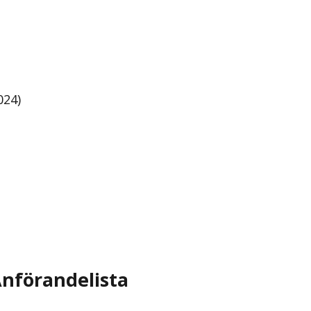
024)
nförandelista