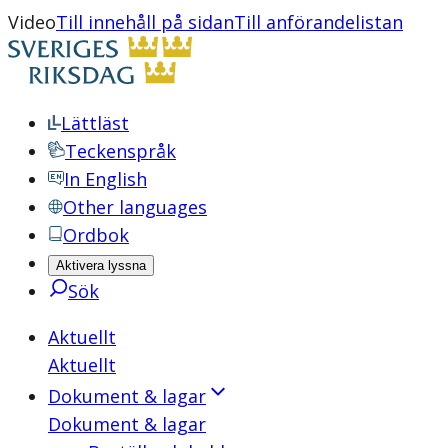
Video
Till innehåll på sidan
Till anförandelistan
Lättläst
Teckenspråk
In English
Other languages
Ordbok
Aktivera lyssna
Sök
Aktuellt
Aktuellt
Dokument & lagar
Dokument & lagar