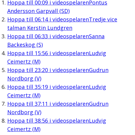
Hoppa till
00:09
i videospelaren
Pontus
Andersson Garpvall (SD)
Hoppa till
06:14
i videospelaren
Tredje vice
talman Kerstin Lundgren
Hoppa till
06:33
i videospelaren
Sanna
Backeskog (S)
Hoppa till
15:56
i videospelaren
Ludvig
Ceimertz (M)
Hoppa till
23:20
i videospelaren
Gudrun
Nordborg (V)
Hoppa till
35:19
i videospelaren
Ludvig
Ceimertz (M)
Hoppa till
37:11
i videospelaren
Gudrun
Nordborg (V)
Hoppa till
38:56
i videospelaren
Ludvig
Ceimertz (M)