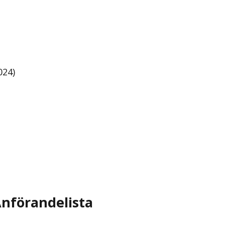
024)
nförandelista