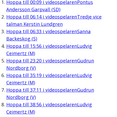
Hoppa till
00:09
i videospelaren
Pontus
Andersson Garpvall (SD)
Hoppa till
06:14
i videospelaren
Tredje vice
talman Kerstin Lundgren
Hoppa till
06:33
i videospelaren
Sanna
Backeskog (S)
Hoppa till
15:56
i videospelaren
Ludvig
Ceimertz (M)
Hoppa till
23:20
i videospelaren
Gudrun
Nordborg (V)
Hoppa till
35:19
i videospelaren
Ludvig
Ceimertz (M)
Hoppa till
37:11
i videospelaren
Gudrun
Nordborg (V)
Hoppa till
38:56
i videospelaren
Ludvig
Ceimertz (M)