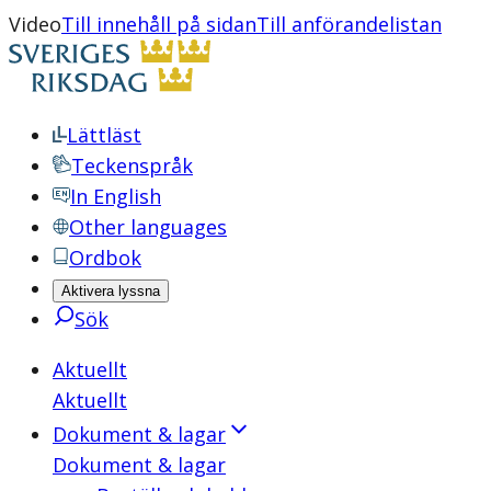
Video
Till innehåll på sidan
Till anförandelistan
Lättläst
Teckenspråk
In English
Other languages
Ordbok
Aktivera lyssna
Sök
Aktuellt
Aktuellt
Dokument & lagar
Dokument & lagar