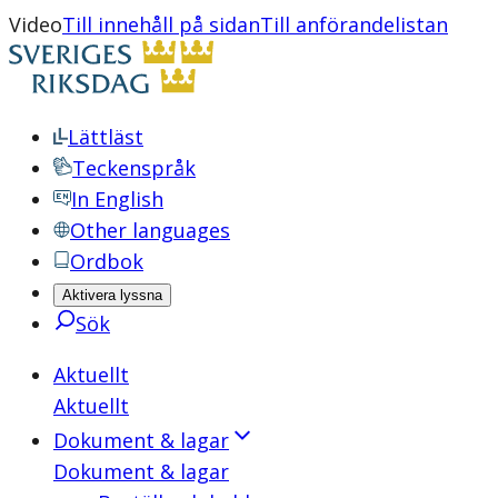
Video
Till innehåll på sidan
Till anförandelistan
Lättläst
Teckenspråk
In English
Other languages
Ordbok
Aktivera lyssna
Sök
Aktuellt
Aktuellt
Dokument & lagar
Dokument & lagar