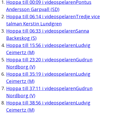
Hoppa till
00:09
i videospelaren
Pontus
Andersson Garpvall (SD)
Hoppa till
06:14
i videospelaren
Tredje vice
talman Kerstin Lundgren
Hoppa till
06:33
i videospelaren
Sanna
Backeskog (S)
Hoppa till
15:56
i videospelaren
Ludvig
Ceimertz (M)
Hoppa till
23:20
i videospelaren
Gudrun
Nordborg (V)
Hoppa till
35:19
i videospelaren
Ludvig
Ceimertz (M)
Hoppa till
37:11
i videospelaren
Gudrun
Nordborg (V)
Hoppa till
38:56
i videospelaren
Ludvig
Ceimertz (M)