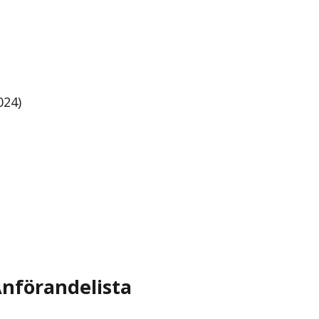
024)
nförandelista