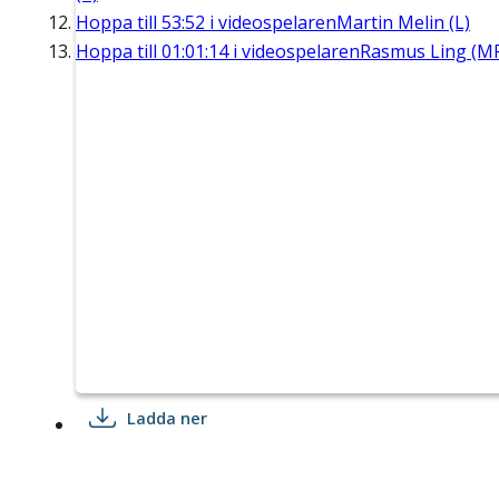
Hoppa till
53:52
i videospelaren
Martin Melin (L)
Hoppa till
01:01:14
i videospelaren
Rasmus Ling (M
Ladda ner