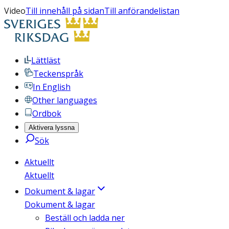
Video
Till innehåll på sidan
Till anförandelistan
Lättläst
Teckenspråk
In English
Other languages
Ordbok
Aktivera lyssna
Sök
Aktuellt
Aktuellt
Dokument & lagar
Dokument & lagar
Beställ och ladda ner