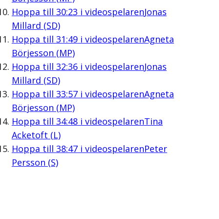
Hoppa till
30:23
i videospelaren
Jonas
Millard (SD)
Hoppa till
31:49
i videospelaren
Agneta
Börjesson (MP)
Hoppa till
32:36
i videospelaren
Jonas
Millard (SD)
Hoppa till
33:57
i videospelaren
Agneta
Börjesson (MP)
Hoppa till
34:48
i videospelaren
Tina
Acketoft (L)
Hoppa till
38:47
i videospelaren
Peter
Persson (S)