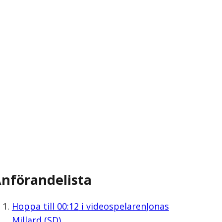
nförandelista
Hoppa till
00:12
i videospelaren
Jonas
Millard (SD)