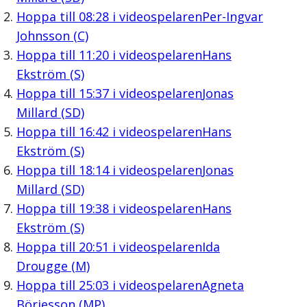
Hoppa till
08:28
i videospelaren
Per-Ingvar
Johnsson (C)
Hoppa till
11:20
i videospelaren
Hans
Ekström (S)
Hoppa till
15:37
i videospelaren
Jonas
Millard (SD)
Hoppa till
16:42
i videospelaren
Hans
Ekström (S)
Hoppa till
18:14
i videospelaren
Jonas
Millard (SD)
Hoppa till
19:38
i videospelaren
Hans
Ekström (S)
Hoppa till
20:51
i videospelaren
Ida
Drougge (M)
Hoppa till
25:03
i videospelaren
Agneta
Börjesson (MP)