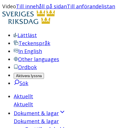
Video
Till innehåll på sidan
Till anförandelistan
Lättläst
Teckenspråk
In English
Other languages
Ordbok
Aktivera lyssna
Sök
Aktuellt
Aktuellt
Dokument & lagar
Dokument & lagar