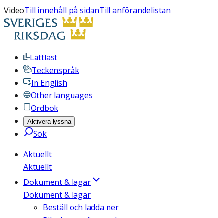
Video
Till innehåll på sidan
Till anförandelistan
Lättläst
Teckenspråk
In English
Other languages
Ordbok
Aktivera lyssna
Sök
Aktuellt
Aktuellt
Dokument & lagar
Dokument & lagar
Beställ och ladda ner