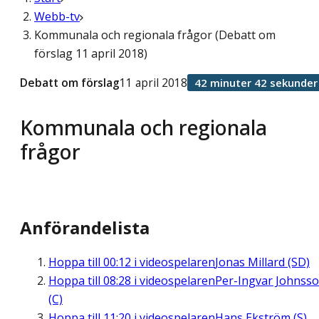
Webb-tv
Kommunala och regionala frågor (Debatt om
förslag 11 april 2018)
Debatt om förslag
11 april 2018
42 minuter 42 sekunder
Kommunala och regionala
frågor
Anförandelista
Hoppa till
00:12
i videospelaren
Jonas Millard (SD)
Hoppa till
08:28
i videospelaren
Per-Ingvar Johnss
(C)
Hoppa till
11:20
i videospelaren
Hans Ekström (S)