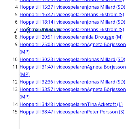
Hoppa till
15:37
i videospelaren
Jonas Millard (SD)
Hoppa till
16:42
i videospelaren
Hans Ekström (S)
Hoppa till
18:14
i videospelaren
Jonas Millard (SD)
Hoppa till
19:38
i videospelaren
Hans Ekström (S)
Dela/Bädda in
Hoppa till
20:51
i videospelaren
Ida Drougge (M)
Hoppa till
25:03
i videospelaren
Agneta Börjesson
(MP)
Hoppa till
30:23
i videospelaren
Jonas Millard (SD)
Hoppa till
31:49
i videospelaren
Agneta Börjesson
(MP)
Hoppa till
32:36
i videospelaren
Jonas Millard (SD)
Hoppa till
33:57
i videospelaren
Agneta Börjesson
(MP)
Hoppa till
34:48
i videospelaren
Tina Acketoft (L)
Hoppa till
38:47
i videospelaren
Peter Persson (S)