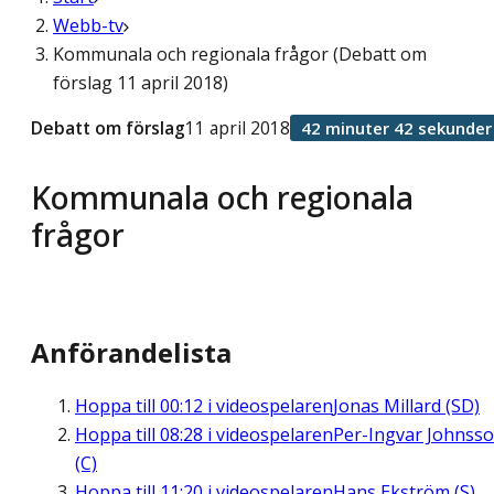
Webb-tv
Kommunala och regionala frågor (Debatt om
förslag 11 april 2018)
Debatt om förslag
11 april 2018
42 minuter 42 sekunder
Kommunala och regionala
frågor
Anförandelista
Hoppa till
00:12
i videospelaren
Jonas Millard (SD)
Hoppa till
08:28
i videospelaren
Per-Ingvar Johnss
(C)
Hoppa till
11:20
i videospelaren
Hans Ekström (S)