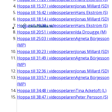
Hoppa till
15:37
i videospelaren
Jonas Millard (SD)
Hoppa till
16:42
i videospelaren
Hans Ekström (S)
Hoppa till
18:14
i videospelaren
Jonas Millard (SD)
Hoppa till
19:38
i videospelaren
Hans Ekström (S)
Dela/Bädda in
Hoppa till
20:51
i videospelaren
Ida Drougge (M)
Hoppa till
25:03
i videospelaren
Agneta Börjesson
(MP)
Hoppa till
30:23
i videospelaren
Jonas Millard (SD)
Hoppa till
31:49
i videospelaren
Agneta Börjesson
(MP)
Hoppa till
32:36
i videospelaren
Jonas Millard (SD)
Hoppa till
33:57
i videospelaren
Agneta Börjesson
(MP)
Hoppa till
34:48
i videospelaren
Tina Acketoft (L)
Hoppa till
38:47
i videospelaren
Peter Persson (S)