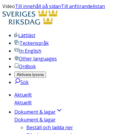
Video
Till innehåll på sidan
Till anförandelistan
Lättläst
Teckenspråk
In English
Other languages
Ordbok
Aktivera lyssna
Sök
Aktuellt
Aktuellt
Dokument & lagar
Dokument & lagar
Beställ och ladda ner