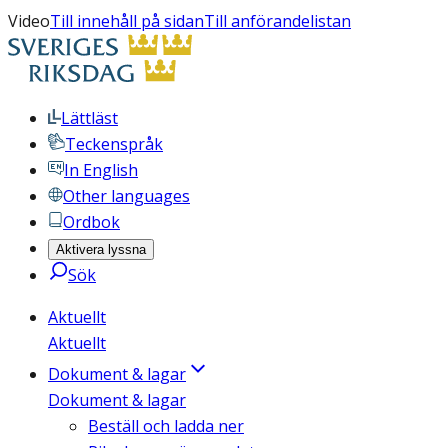
Video
Till innehåll på sidan
Till anförandelistan
Lättläst
Teckenspråk
In English
Other languages
Ordbok
Aktivera lyssna
Sök
Aktuellt
Aktuellt
Dokument & lagar
Dokument & lagar
Beställ och ladda ner