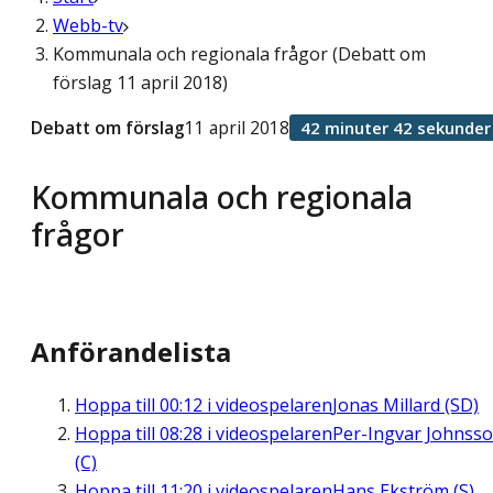
Webb-tv
Kommunala och regionala frågor (Debatt om
förslag 11 april 2018)
Debatt om förslag
11 april 2018
42 minuter 42 sekunder
Kommunala och regionala
frågor
Anförandelista
Hoppa till
00:12
i videospelaren
Jonas Millard (SD)
Hoppa till
08:28
i videospelaren
Per-Ingvar Johnss
(C)
Hoppa till
11:20
i videospelaren
Hans Ekström (S)