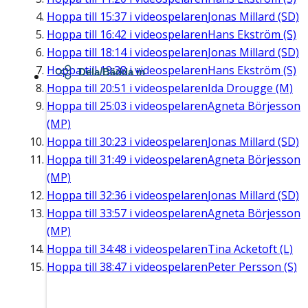
Hoppa till
15:37
i videospelaren
Jonas Millard (SD)
Hoppa till
16:42
i videospelaren
Hans Ekström (S)
Hoppa till
18:14
i videospelaren
Jonas Millard (SD)
Hoppa till
19:38
i videospelaren
Hans Ekström (S)
Dela/Bädda in
Hoppa till
20:51
i videospelaren
Ida Drougge (M)
Hoppa till
25:03
i videospelaren
Agneta Börjesson
(MP)
Hoppa till
30:23
i videospelaren
Jonas Millard (SD)
Hoppa till
31:49
i videospelaren
Agneta Börjesson
(MP)
Hoppa till
32:36
i videospelaren
Jonas Millard (SD)
Hoppa till
33:57
i videospelaren
Agneta Börjesson
(MP)
Hoppa till
34:48
i videospelaren
Tina Acketoft (L)
Hoppa till
38:47
i videospelaren
Peter Persson (S)