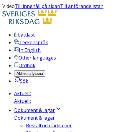
Video
Till innehåll på sidan
Till anförandelistan
Lättläst
Teckenspråk
In English
Other languages
Ordbok
Aktivera lyssna
Sök
Aktuellt
Aktuellt
Dokument & lagar
Dokument & lagar
Beställ och ladda ner