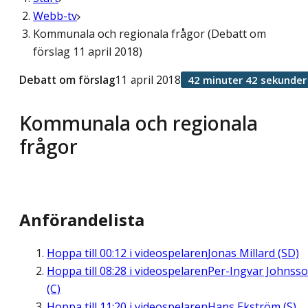
Webb-tv
Kommunala och regionala frågor (Debatt om
förslag 11 april 2018)
Debatt om förslag
11 april 2018
42 minuter 42 sekunder
Kommunala och regionala
frågor
Anförandelista
Hoppa till
00:12
i videospelaren
Jonas Millard (SD)
Hoppa till
08:28
i videospelaren
Per-Ingvar Johnss
(C)
Hoppa till
11:20
i videospelaren
Hans Ekström (S)