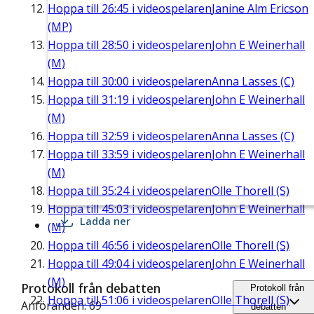
Hoppa till
26:45
i videospelaren
Janine Alm Ericson
(MP)
Hoppa till
28:50
i videospelaren
John E Weinerhall
(M)
Hoppa till
30:00
i videospelaren
Anna Lasses (C)
Hoppa till
31:19
i videospelaren
John E Weinerhall
(M)
Hoppa till
32:59
i videospelaren
Anna Lasses (C)
Hoppa till
33:59
i videospelaren
John E Weinerhall
(M)
Hoppa till
35:24
i videospelaren
Olle Thorell (S)
Hoppa till
45:03
i videospelaren
John E Weinerhall
Ladda ner
(M)
Hoppa till
46:56
i videospelaren
Olle Thorell (S)
Hoppa till
49:04
i videospelaren
John E Weinerhall
(M)
Protokoll från debatten
Protokoll från
Hoppa till
51:06
i videospelaren
Olle Thorell (S)
Anföranden: 69
debatten