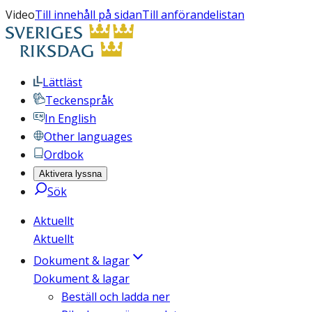
Video
Till innehåll på sidan
Till anförandelistan
Lättläst
Teckenspråk
In English
Other languages
Ordbok
Aktivera lyssna
Sök
Aktuellt
Aktuellt
Dokument & lagar
Dokument & lagar
Beställ och ladda ner