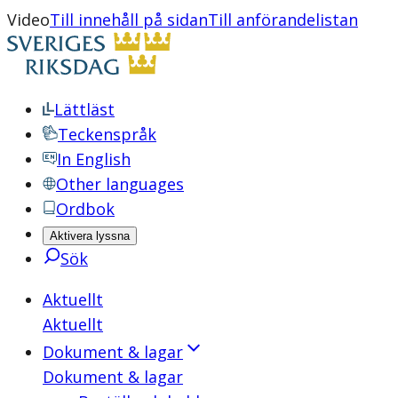
Video
Till innehåll på sidan
Till anförandelistan
Lättläst
Teckenspråk
In English
Other languages
Ordbok
Aktivera lyssna
Sök
Aktuellt
Aktuellt
Dokument & lagar
Dokument & lagar