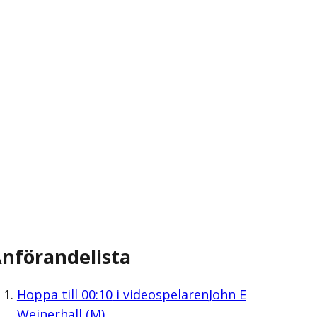
nförandelista
Hoppa till
00:10
i videospelaren
John E
Weinerhall (M)