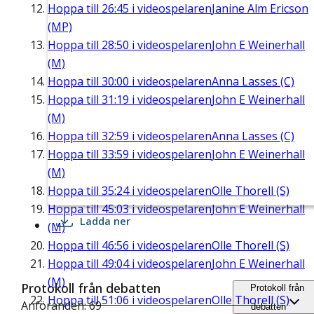
Hoppa till
26:45
i videospelaren
Janine Alm Ericson
(MP)
Hoppa till
28:50
i videospelaren
John E Weinerhall
(M)
Hoppa till
30:00
i videospelaren
Anna Lasses (C)
Hoppa till
31:19
i videospelaren
John E Weinerhall
(M)
Hoppa till
32:59
i videospelaren
Anna Lasses (C)
Hoppa till
33:59
i videospelaren
John E Weinerhall
(M)
Hoppa till
35:24
i videospelaren
Olle Thorell (S)
Hoppa till
45:03
i videospelaren
John E Weinerhall
Ladda ner
(M)
Hoppa till
46:56
i videospelaren
Olle Thorell (S)
Hoppa till
49:04
i videospelaren
John E Weinerhall
(M)
Protokoll från debatten
Protokoll från
Hoppa till
51:06
i videospelaren
Olle Thorell (S)
Anföranden: 69
debatten