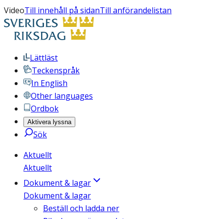
Video
Till innehåll på sidan
Till anförandelistan
Lättläst
Teckenspråk
In English
Other languages
Ordbok
Aktivera lyssna
Sök
Aktuellt
Aktuellt
Dokument & lagar
Dokument & lagar
Beställ och ladda ner