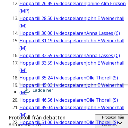
Hoppa till
26:45
i videospelaren
Janine Alm Ericson
(MP)
Hoppa till
28:50
i videospelaren
John E Weinerhall
(M)
Hoppa till
30:00
i videospelaren
Anna Lasses (C)
Hoppa till
31:19
i videospelaren
John E Weinerhall
(M)
Hoppa till
32:59
i videospelaren
Anna Lasses (C)
Hoppa till
33:59
i videospelaren
John E Weinerhall
(M)
Hoppa till
35:24
i videospelaren
Olle Thorell (S)
Hoppa till
45:03
i videospelaren
John E Weinerhall
Ladda ner
(M)
Hoppa till
46:56
i videospelaren
Olle Thorell (S)
Hoppa till
49:04
i videospelaren
John E Weinerhall
(M)
Protokoll från debatten
Protokoll från
Hoppa till
51:06
i videospelaren
Olle Thorell (S)
Anföranden: 69
debatten