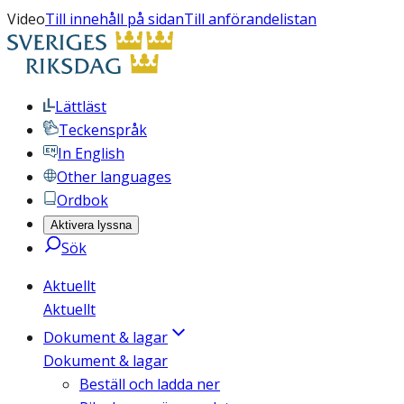
Video
Till innehåll på sidan
Till anförandelistan
Lättläst
Teckenspråk
In English
Other languages
Ordbok
Aktivera lyssna
Sök
Aktuellt
Aktuellt
Dokument & lagar
Dokument & lagar
Beställ och ladda ner