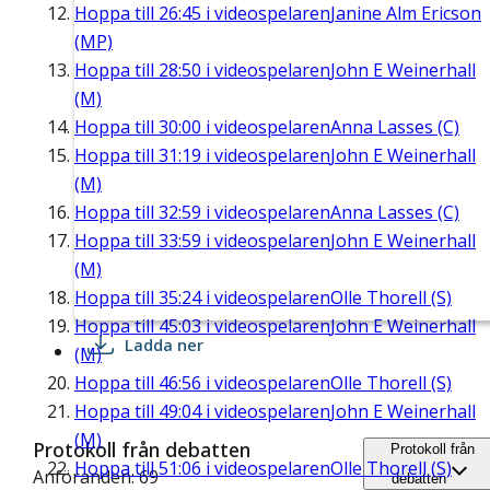
Hoppa till
26:45
i videospelaren
Janine Alm Ericson
(MP)
Hoppa till
28:50
i videospelaren
John E Weinerhall
(M)
Hoppa till
30:00
i videospelaren
Anna Lasses (C)
Hoppa till
31:19
i videospelaren
John E Weinerhall
(M)
Hoppa till
32:59
i videospelaren
Anna Lasses (C)
Hoppa till
33:59
i videospelaren
John E Weinerhall
(M)
Hoppa till
35:24
i videospelaren
Olle Thorell (S)
Hoppa till
45:03
i videospelaren
John E Weinerhall
Ladda ner
(M)
Hoppa till
46:56
i videospelaren
Olle Thorell (S)
Hoppa till
49:04
i videospelaren
John E Weinerhall
(M)
Protokoll från debatten
Protokoll från
Hoppa till
51:06
i videospelaren
Olle Thorell (S)
Anföranden: 69
debatten