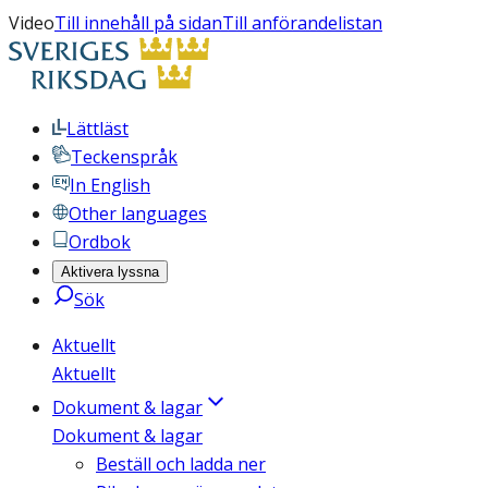
Video
Till innehåll på sidan
Till anförandelistan
Lättläst
Teckenspråk
In English
Other languages
Ordbok
Aktivera lyssna
Sök
Aktuellt
Aktuellt
Dokument & lagar
Dokument & lagar
Beställ och ladda ner