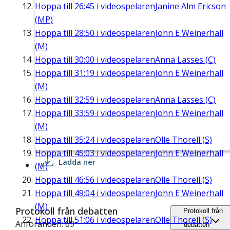
Hoppa till
26:45
i videospelaren
Janine Alm Ericson
(MP)
Hoppa till
28:50
i videospelaren
John E Weinerhall
(M)
Hoppa till
30:00
i videospelaren
Anna Lasses (C)
Hoppa till
31:19
i videospelaren
John E Weinerhall
(M)
Hoppa till
32:59
i videospelaren
Anna Lasses (C)
Hoppa till
33:59
i videospelaren
John E Weinerhall
(M)
Hoppa till
35:24
i videospelaren
Olle Thorell (S)
Hoppa till
45:03
i videospelaren
John E Weinerhall
Ladda ner
(M)
Hoppa till
46:56
i videospelaren
Olle Thorell (S)
Hoppa till
49:04
i videospelaren
John E Weinerhall
(M)
Protokoll från debatten
Protokoll från
Hoppa till
51:06
i videospelaren
Olle Thorell (S)
Anföranden: 69
debatten