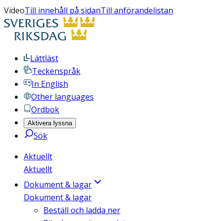
Video
Till innehåll på sidan
Till anförandelistan
Lättläst
Teckenspråk
In English
Other languages
Ordbok
Aktivera lyssna
Sök
Aktuellt
Aktuellt
Dokument & lagar
Dokument & lagar
Beställ och ladda ner