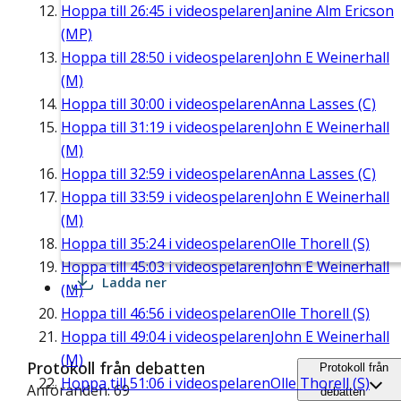
Hoppa till
26:45
i videospelaren
Janine Alm Ericson
(MP)
Hoppa till
28:50
i videospelaren
John E Weinerhall
(M)
Hoppa till
30:00
i videospelaren
Anna Lasses (C)
Hoppa till
31:19
i videospelaren
John E Weinerhall
(M)
Hoppa till
32:59
i videospelaren
Anna Lasses (C)
Hoppa till
33:59
i videospelaren
John E Weinerhall
(M)
Hoppa till
35:24
i videospelaren
Olle Thorell (S)
Hoppa till
45:03
i videospelaren
John E Weinerhall
Ladda ner
(M)
Hoppa till
46:56
i videospelaren
Olle Thorell (S)
Hoppa till
49:04
i videospelaren
John E Weinerhall
(M)
Protokoll från debatten
Protokoll från
Hoppa till
51:06
i videospelaren
Olle Thorell (S)
Anföranden: 69
debatten