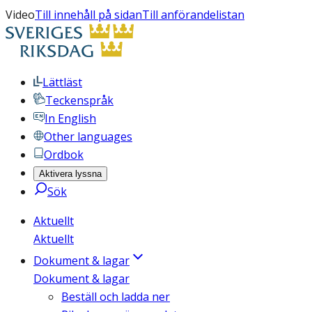
Video
Till innehåll på sidan
Till anförandelistan
Lättläst
Teckenspråk
In English
Other languages
Ordbok
Aktivera lyssna
Sök
Aktuellt
Aktuellt
Dokument & lagar
Dokument & lagar
Beställ och ladda ner