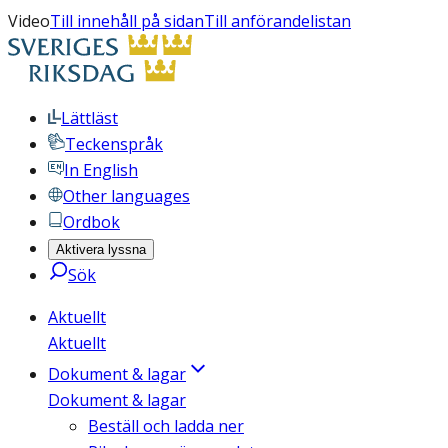
Video
Till innehåll på sidan
Till anförandelistan
Lättläst
Teckenspråk
In English
Other languages
Ordbok
Aktivera lyssna
Sök
Aktuellt
Aktuellt
Dokument & lagar
Dokument & lagar
Beställ och ladda ner