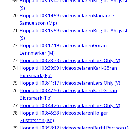
Hoppa till
03:13:47
i videospelaren
Birgitta Ahlqvist
(S)
Hoppa till
03:14:59
i videospelaren
Marianne
Samuelsson (Mp)
Hoppa till
03:15:59
i videospelaren
Birgitta Ahlqvist
(S)
Hoppa till
03:17:19
i videospelaren
Göran
Lennmarker (M)
Hoppa till
03:28:33
i videospelaren
Lars Ohly (V)
Hoppa till
03:39:09
i videospelaren
Karl-Göran
Biörsmark (Fp)
Hoppa till
03:41:17
i videospelaren
Lars Ohly (V)
Hoppa till
03:42:50
i videospelaren
Karl-Göran
Biörsmark (Fp)
Hoppa till
03:44:26
i videospelaren
Lars Ohly (V)
Hoppa till
03:46:38
i videospelaren
Holger
Gustafsson (Kd)
Hoppa till
03:58:12
i videospelaren
Bertil Persson (