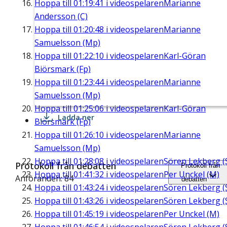
Hoppa till
01:19:41
i videospelaren
Marianne
Andersson (C)
Hoppa till
01:20:48
i videospelaren
Marianne
Samuelsson (Mp)
Hoppa till
01:22:10
i videospelaren
Karl-Göran
Biörsmark (Fp)
Hoppa till
01:23:44
i videospelaren
Marianne
Samuelsson (Mp)
Hoppa till
01:25:06
i videospelaren
Karl-Göran
Ladda ner
Biörsmark (Fp)
Hoppa till
01:26:10
i videospelaren
Marianne
Samuelsson (Mp)
Hoppa till
01:28:08
i videospelaren
Sören Lekberg (
Protokoll från debatten
Protokoll från
Hoppa till
01:41:32
i videospelaren
Per Unckel (M)
Anföranden: 84
debatten
Hoppa till
01:43:24
i videospelaren
Sören Lekberg (
Hoppa till
01:43:26
i videospelaren
Sören Lekberg (
Hoppa till
01:45:19
i videospelaren
Per Unckel (M)