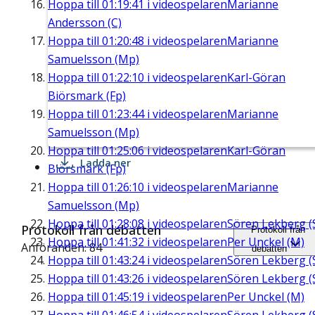
Hoppa till
01:19:41
i videospelaren
Marianne
Andersson (C)
Hoppa till
01:20:48
i videospelaren
Marianne
Samuelsson (Mp)
Hoppa till
01:22:10
i videospelaren
Karl-Göran
Biörsmark (Fp)
Hoppa till
01:23:44
i videospelaren
Marianne
Samuelsson (Mp)
Hoppa till
01:25:06
i videospelaren
Karl-Göran
Ladda ner
Biörsmark (Fp)
Hoppa till
01:26:10
i videospelaren
Marianne
Samuelsson (Mp)
Hoppa till
01:28:08
i videospelaren
Sören Lekberg (
Protokoll från debatten
Protokoll från
Hoppa till
01:41:32
i videospelaren
Per Unckel (M)
Anföranden: 84
debatten
Hoppa till
01:43:24
i videospelaren
Sören Lekberg (
Hoppa till
01:43:26
i videospelaren
Sören Lekberg (
Hoppa till
01:45:19
i videospelaren
Per Unckel (M)