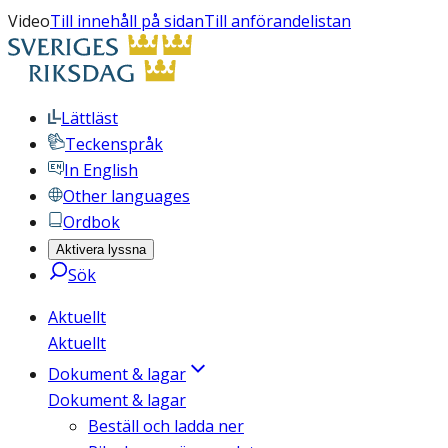
Video
Till innehåll på sidan
Till anförandelistan
Lättläst
Teckenspråk
In English
Other languages
Ordbok
Aktivera lyssna
Sök
Aktuellt
Aktuellt
Dokument & lagar
Dokument & lagar
Beställ och ladda ner