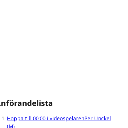
nförandelista
Hoppa till
00:00
i videospelaren
Per Unckel
(M)