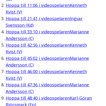
Hoppa till
11:06
i videospelaren
Kenneth
Kvist (V)
Hoppa till
21:41
i videospelaren
Ingvar
Svensson (Kd)
Hoppa till
33:10
i videospelaren
Marianne
Andersson (C)
Hoppa till
42:56
i videospelaren
Kenneth
Kvist (V)
Hoppa till
45:02
i videospelaren
Marianne
Andersson (C)
Hoppa till
46:00
i videospelaren
Kenneth
Kvist (V)
Hoppa till
47:36
i videospelaren
Marianne
Andersson (C)
Hoppa till
48:40
i videospelaren
Karl-Göran
Biörsmark (Fp)