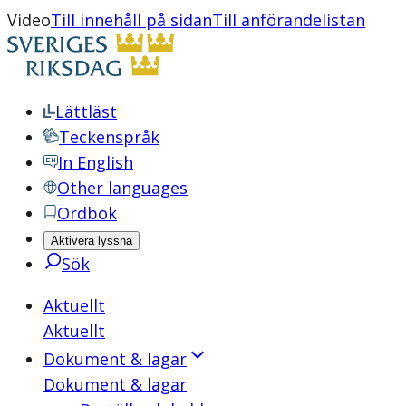
Video
Till innehåll på sidan
Till anförandelistan
Lättläst
Teckenspråk
In English
Other languages
Ordbok
Aktivera lyssna
Sök
Aktuellt
Aktuellt
Dokument & lagar
Dokument & lagar