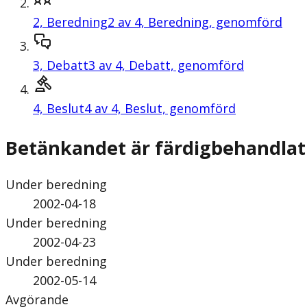
2,
Beredning
2 av 4, Beredning, genomförd
3,
Debatt
3 av 4, Debatt, genomförd
4,
Beslut
4 av 4, Beslut, genomförd
Betänkandet är färdigbehandlat
Under beredning
2002-04-18
Under beredning
2002-04-23
Under beredning
2002-05-14
Avgörande