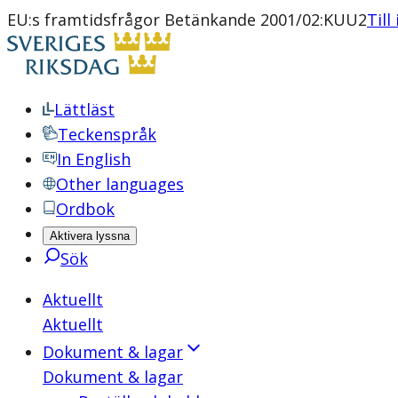
EU:s framtidsfrågor Betänkande 2001/02:KUU2
Till
Lättläst
Teckenspråk
In English
Other languages
Ordbok
Aktivera lyssna
Sök
Aktuellt
Aktuellt
Dokument & lagar
Dokument & lagar