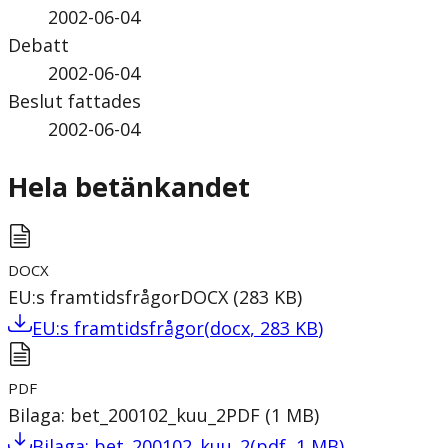
2002-06-04
Debatt
2002-06-04
Beslut fattades
2002-06-04
Hela betänkandet
DOCX
EU:s framtidsfrågor
DOCX
(
283
KB
)
EU:s framtidsfrågor
(
docx
,
283
KB
)
PDF
Bilaga: bet_200102_kuu_2
PDF
(
1
MB
)
Bilaga: bet_200102_kuu_2
(
pdf
,
1
MB
)