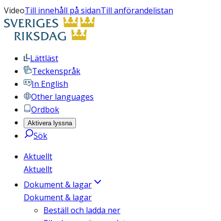
Video
Till innehåll på sidan
Till anförandelistan
Lättläst
Teckenspråk
In English
Other languages
Ordbok
Aktivera lyssna
Sök
Aktuellt
Aktuellt
Dokument & lagar
Dokument & lagar
Beställ och ladda ner