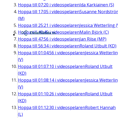
Hoppa till
07:20
i videospelaren
Ida Karkiainen (S)
Hoppa till
17:05
i videospelaren
Susanne Nordströ
(M)
Hoppa till
25:21
i videospelaren
Jessica Wetterling (
Hoppa till
40:45
i videospelaren
Malin Björk (C)
Dela/Bädda in
Hoppa till
47:56
i videospelaren
Jan Riise (MP)
Hoppa till
56:34
i videospelaren
Roland Utbult (KD)
Hoppa till
01:04:56
i videospelaren
Jessica Wetterli
(V)
Hoppa till
01:07:10
i videospelaren
Roland Utbult
(KD)
Hoppa till
01:08:14
i videospelaren
Jessica Wetterli
(V)
Hoppa till
01:10:26
i videospelaren
Roland Utbult
(KD)
Hoppa till
01:12:30
i videospelaren
Robert Hannah
(L)