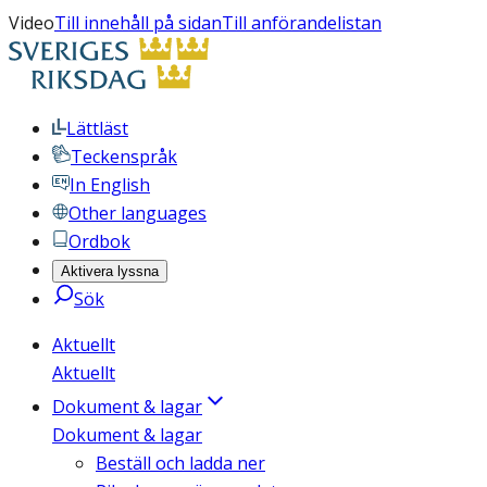
Video
Till innehåll på sidan
Till anförandelistan
Lättläst
Teckenspråk
In English
Other languages
Ordbok
Aktivera lyssna
Sök
Aktuellt
Aktuellt
Dokument & lagar
Dokument & lagar
Beställ och ladda ner