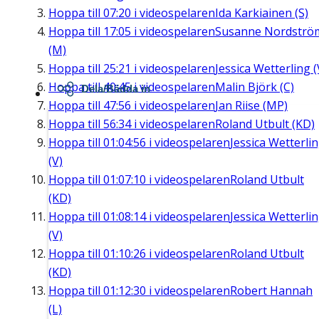
Hoppa till
07:20
i videospelaren
Ida Karkiainen (S)
Hoppa till
17:05
i videospelaren
Susanne Nordströ
(M)
Hoppa till
25:21
i videospelaren
Jessica Wetterling (
Hoppa till
40:45
i videospelaren
Malin Björk (C)
Dela/Bädda in
Hoppa till
47:56
i videospelaren
Jan Riise (MP)
Hoppa till
56:34
i videospelaren
Roland Utbult (KD)
Hoppa till
01:04:56
i videospelaren
Jessica Wetterli
(V)
Hoppa till
01:07:10
i videospelaren
Roland Utbult
(KD)
Hoppa till
01:08:14
i videospelaren
Jessica Wetterli
(V)
Hoppa till
01:10:26
i videospelaren
Roland Utbult
(KD)
Hoppa till
01:12:30
i videospelaren
Robert Hannah
(L)