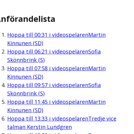
nförandelista
Hoppa till
00:31
i videospelaren
Martin
Kinnunen (SD)
Hoppa till
06:21
i videospelaren
Sofia
Skönnbrink (S)
Hoppa till
07:58
i videospelaren
Martin
Kinnunen (SD)
Hoppa till
09:57
i videospelaren
Sofia
Skönnbrink (S)
Hoppa till
11:45
i videospelaren
Martin
Kinnunen (SD)
Hoppa till
13:33
i videospelaren
Tredje vice
talman Kerstin Lundgren