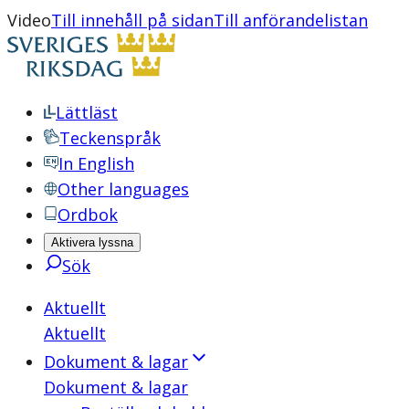
Video
Till innehåll på sidan
Till anförandelistan
Lättläst
Teckenspråk
In English
Other languages
Ordbok
Aktivera lyssna
Sök
Aktuellt
Aktuellt
Dokument & lagar
Dokument & lagar