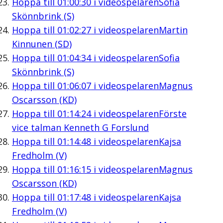
Hoppa till
01:00:30
i videospelaren
Sofia
Skönnbrink (S)
Hoppa till
01:02:27
i videospelaren
Martin
Kinnunen (SD)
Hoppa till
01:04:34
i videospelaren
Sofia
Skönnbrink (S)
Hoppa till
01:06:07
i videospelaren
Magnus
Oscarsson (KD)
Hoppa till
01:14:24
i videospelaren
Förste
vice talman Kenneth G Forslund
Hoppa till
01:14:48
i videospelaren
Kajsa
Fredholm (V)
Hoppa till
01:16:15
i videospelaren
Magnus
Oscarsson (KD)
Hoppa till
01:17:48
i videospelaren
Kajsa
Fredholm (V)