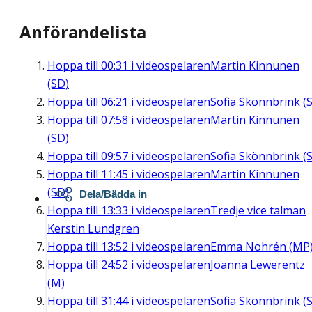
Anförandelista
Hoppa till
00:31
i videospelaren
Martin Kinnunen
(SD)
Hoppa till
06:21
i videospelaren
Sofia Skönnbrink (S
Hoppa till
07:58
i videospelaren
Martin Kinnunen
(SD)
Hoppa till
09:57
i videospelaren
Sofia Skönnbrink (S
Hoppa till
11:45
i videospelaren
Martin Kinnunen
(SD)
Dela/Bädda in
Hoppa till
13:33
i videospelaren
Tredje vice talman
Kerstin Lundgren
Hoppa till
13:52
i videospelaren
Emma Nohrén (MP
Hoppa till
24:52
i videospelaren
Joanna Lewerentz
(M)
Hoppa till
31:44
i videospelaren
Sofia Skönnbrink (S