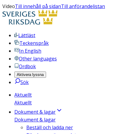
Video
Till innehåll på sidan
Till anförandelistan
Lättläst
Teckenspråk
In English
Other languages
Ordbok
Aktivera lyssna
Sök
Aktuellt
Aktuellt
Dokument & lagar
Dokument & lagar
Beställ och ladda ner