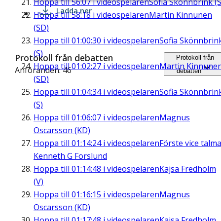
Hoppa till
56:07
i videospelaren
Sofia Skönnbrink (S
Ladda ner
Hoppa till
58:18
i videospelaren
Martin Kinnunen
(SD)
Hoppa till
01:00:30
i videospelaren
Sofia Skönnbrin
(S)
Protokoll från debatten
Protokoll från
Hoppa till
01:02:27
i videospelaren
Martin Kinnune
Anföranden: 46
debatten
(SD)
Hoppa till
01:04:34
i videospelaren
Sofia Skönnbrin
(S)
Hoppa till
01:06:07
i videospelaren
Magnus
Oscarsson (KD)
Hoppa till
01:14:24
i videospelaren
Förste vice talm
Kenneth G Forslund
Hoppa till
01:14:48
i videospelaren
Kajsa Fredholm
(V)
Hoppa till
01:16:15
i videospelaren
Magnus
Oscarsson (KD)
Hoppa till
01:17:48
i videospelaren
Kajsa Fredholm