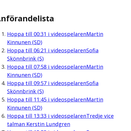
nförandelista
Hoppa till
00:31
i videospelaren
Martin
Kinnunen (SD)
Hoppa till
06:21
i videospelaren
Sofia
Skönnbrink (S)
Hoppa till
07:58
i videospelaren
Martin
Kinnunen (SD)
Hoppa till
09:57
i videospelaren
Sofia
Skönnbrink (S)
Hoppa till
11:45
i videospelaren
Martin
Kinnunen (SD)
Hoppa till
13:33
i videospelaren
Tredje vice
talman Kerstin Lundgren