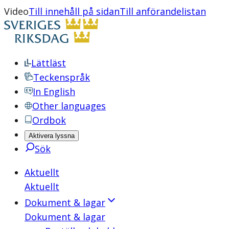
Video
Till innehåll på sidan
Till anförandelistan
Lättläst
Teckenspråk
In English
Other languages
Ordbok
Aktivera lyssna
Sök
Aktuellt
Aktuellt
Dokument & lagar
Dokument & lagar