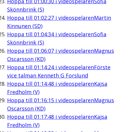
Hoppa till
01:00:30
i videospelaren
Sofia
Skönnbrink (S)
Hoppa till
01:02:27
i videospelaren
Martin
Kinnunen (SD)
Hoppa till
01:04:34
i videospelaren
Sofia
Skönnbrink (S)
Hoppa till
01:06:07
i videospelaren
Magnus
Oscarsson (KD)
Hoppa till
01:14:24
i videospelaren
Förste
vice talman Kenneth G Forslund
Hoppa till
01:14:48
i videospelaren
Kajsa
Fredholm (V)
Hoppa till
01:16:15
i videospelaren
Magnus
Oscarsson (KD)
Hoppa till
01:17:48
i videospelaren
Kajsa
Fredholm (V)