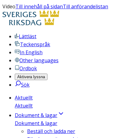
Video
Till innehåll på sidan
Till anförandelistan
Lättläst
Teckenspråk
In English
Other languages
Ordbok
Aktivera lyssna
Sök
Aktuellt
Aktuellt
Dokument & lagar
Dokument & lagar
Beställ och ladda ner