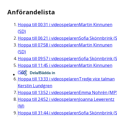
Anförandelista
Hoppa till
00:31
i videospelaren
Martin Kinnunen
(SD)
Hoppa till
06:21
i videospelaren
Sofia Skönnbrink (S
Hoppa till
07:58
i videospelaren
Martin Kinnunen
(SD)
Hoppa till
09:57
i videospelaren
Sofia Skönnbrink (S
Hoppa till
11:45
i videospelaren
Martin Kinnunen
(SD)
Dela/Bädda in
Hoppa till
13:33
i videospelaren
Tredje vice talman
Kerstin Lundgren
Hoppa till
13:52
i videospelaren
Emma Nohrén (MP
Hoppa till
24:52
i videospelaren
Joanna Lewerentz
(M)
Hoppa till
31:44
i videospelaren
Sofia Skönnbrink (S