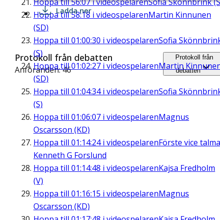
Hoppa till
56:07
i videospelaren
Sofia Skönnbrink (S
Ladda ner
Hoppa till
58:18
i videospelaren
Martin Kinnunen
(SD)
Hoppa till
01:00:30
i videospelaren
Sofia Skönnbrin
(S)
Protokoll från debatten
Protokoll från
Hoppa till
01:02:27
i videospelaren
Martin Kinnune
Anföranden: 46
debatten
(SD)
Hoppa till
01:04:34
i videospelaren
Sofia Skönnbrin
(S)
Hoppa till
01:06:07
i videospelaren
Magnus
Oscarsson (KD)
Hoppa till
01:14:24
i videospelaren
Förste vice talm
Kenneth G Forslund
Hoppa till
01:14:48
i videospelaren
Kajsa Fredholm
(V)
Hoppa till
01:16:15
i videospelaren
Magnus
Oscarsson (KD)
Hoppa till
01:17:48
i videospelaren
Kajsa Fredholm