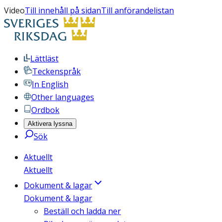
Video
Till innehåll på sidan
Till anförandelistan
Lättläst
Teckenspråk
In English
Other languages
Ordbok
Aktivera lyssna
Sök
Aktuellt
Aktuellt
Dokument & lagar
Dokument & lagar
Beställ och ladda ner