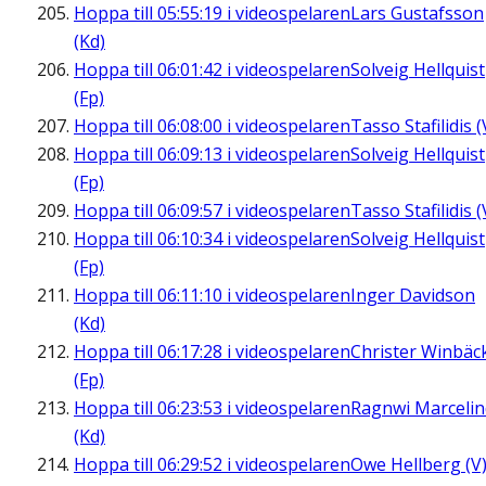
Hoppa till
05:55:19
i videospelaren
Lars Gustafsson
(Kd)
Hoppa till
06:01:42
i videospelaren
Solveig Hellquist
(Fp)
Hoppa till
06:08:00
i videospelaren
Tasso Stafilidis (
Hoppa till
06:09:13
i videospelaren
Solveig Hellquist
(Fp)
Hoppa till
06:09:57
i videospelaren
Tasso Stafilidis (
Hoppa till
06:10:34
i videospelaren
Solveig Hellquist
(Fp)
Hoppa till
06:11:10
i videospelaren
Inger Davidson
(Kd)
Hoppa till
06:17:28
i videospelaren
Christer Winbäc
(Fp)
Hoppa till
06:23:53
i videospelaren
Ragnwi Marcelin
(Kd)
Hoppa till
06:29:52
i videospelaren
Owe Hellberg (V