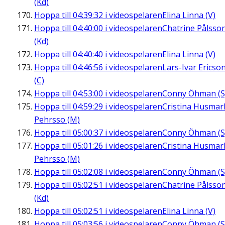
(Kd)
Hoppa till
04:39:32
i videospelaren
Elina Linna (V)
Hoppa till
04:40:00
i videospelaren
Chatrine Pålsso
(Kd)
Hoppa till
04:40:40
i videospelaren
Elina Linna (V)
Hoppa till
04:46:56
i videospelaren
Lars-Ivar Ericso
(C)
Hoppa till
04:53:00
i videospelaren
Conny Öhman (S
Hoppa till
04:59:29
i videospelaren
Cristina Husmar
Pehrsso (M)
Hoppa till
05:00:37
i videospelaren
Conny Öhman (S
Hoppa till
05:01:26
i videospelaren
Cristina Husmar
Pehrsso (M)
Hoppa till
05:02:08
i videospelaren
Conny Öhman (S
Hoppa till
05:02:51
i videospelaren
Chatrine Pålsso
(Kd)
Hoppa till
05:02:51
i videospelaren
Elina Linna (V)
Hoppa till
05:03:56
i videospelaren
Conny Öhman (S