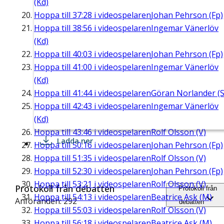
(Kd)
Hoppa till
37:28
i videospelaren
Johan Pehrson (Fp)
Hoppa till
38:56
i videospelaren
Ingemar Vänerlöv
(Kd)
Hoppa till
40:03
i videospelaren
Johan Pehrson (Fp)
Hoppa till
41:00
i videospelaren
Ingemar Vänerlöv
(Kd)
Hoppa till
41:44
i videospelaren
Göran Norlander (S
Hoppa till
42:43
i videospelaren
Ingemar Vänerlöv
(Kd)
Hoppa till
43:46
i videospelaren
Rolf Olsson (V)
Ladda ner
Hoppa till
50:16
i videospelaren
Johan Pehrson (Fp)
Hoppa till
51:35
i videospelaren
Rolf Olsson (V)
Hoppa till
52:30
i videospelaren
Johan Pehrson (Fp)
Hoppa till
53:21
i videospelaren
Rolf Olsson (V)
Protokoll från debatten
Protokoll från
Hoppa till
54:13
i videospelaren
Beatrice Ask (M)
Anföranden: 292
debatten
Hoppa till
55:03
i videospelaren
Rolf Olsson (V)
Hoppa till
56:18
i videospelaren
Beatrice Ask (M)