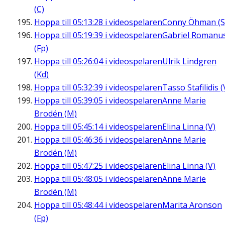
(C)
Hoppa till
05:13:28
i videospelaren
Conny Öhman (S
Hoppa till
05:19:39
i videospelaren
Gabriel Romanu
(Fp)
Hoppa till
05:26:04
i videospelaren
Ulrik Lindgren
(Kd)
Hoppa till
05:32:39
i videospelaren
Tasso Stafilidis (
Hoppa till
05:39:05
i videospelaren
Anne Marie
Brodén (M)
Hoppa till
05:45:14
i videospelaren
Elina Linna (V)
Hoppa till
05:46:36
i videospelaren
Anne Marie
Brodén (M)
Hoppa till
05:47:25
i videospelaren
Elina Linna (V)
Hoppa till
05:48:05
i videospelaren
Anne Marie
Brodén (M)
Hoppa till
05:48:44
i videospelaren
Marita Aronson
(Fp)