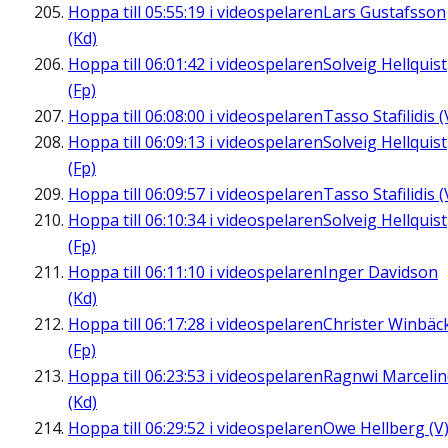
Hoppa till
05:55:19
i videospelaren
Lars Gustafsson
(Kd)
Hoppa till
06:01:42
i videospelaren
Solveig Hellquist
(Fp)
Hoppa till
06:08:00
i videospelaren
Tasso Stafilidis (
Hoppa till
06:09:13
i videospelaren
Solveig Hellquist
(Fp)
Hoppa till
06:09:57
i videospelaren
Tasso Stafilidis (
Hoppa till
06:10:34
i videospelaren
Solveig Hellquist
(Fp)
Hoppa till
06:11:10
i videospelaren
Inger Davidson
(Kd)
Hoppa till
06:17:28
i videospelaren
Christer Winbäc
(Fp)
Hoppa till
06:23:53
i videospelaren
Ragnwi Marcelin
(Kd)
Hoppa till
06:29:52
i videospelaren
Owe Hellberg (V