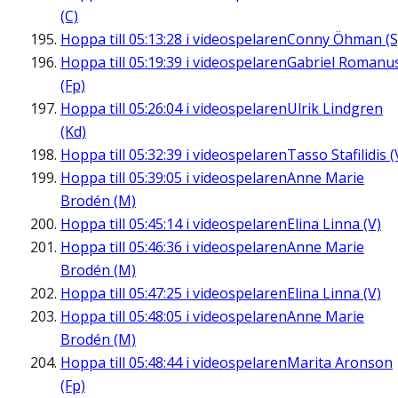
(C)
Hoppa till
05:13:28
i videospelaren
Conny Öhman (S
Hoppa till
05:19:39
i videospelaren
Gabriel Romanu
(Fp)
Hoppa till
05:26:04
i videospelaren
Ulrik Lindgren
(Kd)
Hoppa till
05:32:39
i videospelaren
Tasso Stafilidis (
Hoppa till
05:39:05
i videospelaren
Anne Marie
Brodén (M)
Hoppa till
05:45:14
i videospelaren
Elina Linna (V)
Hoppa till
05:46:36
i videospelaren
Anne Marie
Brodén (M)
Hoppa till
05:47:25
i videospelaren
Elina Linna (V)
Hoppa till
05:48:05
i videospelaren
Anne Marie
Brodén (M)
Hoppa till
05:48:44
i videospelaren
Marita Aronson
(Fp)