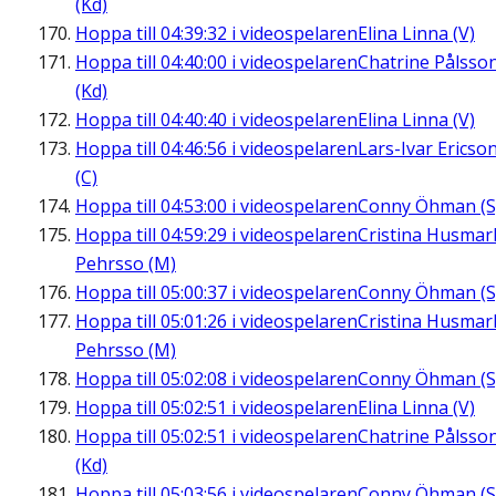
(Kd)
Hoppa till
04:39:32
i videospelaren
Elina Linna (V)
Hoppa till
04:40:00
i videospelaren
Chatrine Pålsso
(Kd)
Hoppa till
04:40:40
i videospelaren
Elina Linna (V)
Hoppa till
04:46:56
i videospelaren
Lars-Ivar Ericso
(C)
Hoppa till
04:53:00
i videospelaren
Conny Öhman (S
Hoppa till
04:59:29
i videospelaren
Cristina Husmar
Pehrsso (M)
Hoppa till
05:00:37
i videospelaren
Conny Öhman (S
Hoppa till
05:01:26
i videospelaren
Cristina Husmar
Pehrsso (M)
Hoppa till
05:02:08
i videospelaren
Conny Öhman (S
Hoppa till
05:02:51
i videospelaren
Elina Linna (V)
Hoppa till
05:02:51
i videospelaren
Chatrine Pålsso
(Kd)
Hoppa till
05:03:56
i videospelaren
Conny Öhman (S