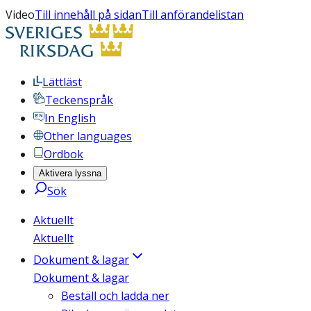
Video
Till innehåll på sidan
Till anförandelistan
Lättläst
Teckenspråk
In English
Other languages
Ordbok
Aktivera lyssna
Sök
Aktuellt
Aktuellt
Dokument & lagar
Dokument & lagar
Beställ och ladda ner