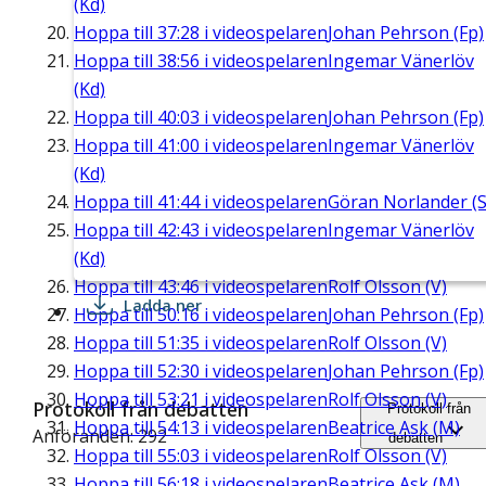
(Kd)
Hoppa till
37:28
i videospelaren
Johan Pehrson (Fp)
Hoppa till
38:56
i videospelaren
Ingemar Vänerlöv
(Kd)
Hoppa till
40:03
i videospelaren
Johan Pehrson (Fp)
Hoppa till
41:00
i videospelaren
Ingemar Vänerlöv
(Kd)
Hoppa till
41:44
i videospelaren
Göran Norlander (S
Hoppa till
42:43
i videospelaren
Ingemar Vänerlöv
(Kd)
Hoppa till
43:46
i videospelaren
Rolf Olsson (V)
Ladda ner
Hoppa till
50:16
i videospelaren
Johan Pehrson (Fp)
Hoppa till
51:35
i videospelaren
Rolf Olsson (V)
Hoppa till
52:30
i videospelaren
Johan Pehrson (Fp)
Hoppa till
53:21
i videospelaren
Rolf Olsson (V)
Protokoll från debatten
Protokoll från
Hoppa till
54:13
i videospelaren
Beatrice Ask (M)
Anföranden: 292
debatten
Hoppa till
55:03
i videospelaren
Rolf Olsson (V)
Hoppa till
56:18
i videospelaren
Beatrice Ask (M)