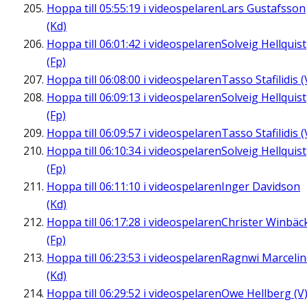
Hoppa till
05:55:19
i videospelaren
Lars Gustafsson
(Kd)
Hoppa till
06:01:42
i videospelaren
Solveig Hellquist
(Fp)
Hoppa till
06:08:00
i videospelaren
Tasso Stafilidis (
Hoppa till
06:09:13
i videospelaren
Solveig Hellquist
(Fp)
Hoppa till
06:09:57
i videospelaren
Tasso Stafilidis (
Hoppa till
06:10:34
i videospelaren
Solveig Hellquist
(Fp)
Hoppa till
06:11:10
i videospelaren
Inger Davidson
(Kd)
Hoppa till
06:17:28
i videospelaren
Christer Winbäc
(Fp)
Hoppa till
06:23:53
i videospelaren
Ragnwi Marcelin
(Kd)
Hoppa till
06:29:52
i videospelaren
Owe Hellberg (V