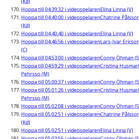
(Kd)
Hoppa till
04:39:32
i videospelaren
Elina Linna (V)
Hoppa till
04:40:00
i videospelaren
Chatrine Pålsso
(Kd)
Hoppa till
04:40:40
i videospelaren
Elina Linna (V)
Hoppa till
04:46:56
i videospelaren
Lars-Ivar Ericso
(C)
Hoppa till
04:53:00
i videospelaren
Conny Öhman (S
Hoppa till
04:59:29
i videospelaren
Cristina Husmar
Pehrsso (M)
Hoppa till
05:00:37
i videospelaren
Conny Öhman (S
Hoppa till
05:01:26
i videospelaren
Cristina Husmar
Pehrsso (M)
Hoppa till
05:02:08
i videospelaren
Conny Öhman (S
Hoppa till
05:02:51
i videospelaren
Chatrine Pålsso
(Kd)
Hoppa till
05:02:51
i videospelaren
Elina Linna (V)
Hoppa till
05:03:56
i videospelaren
Conny Öhman (S