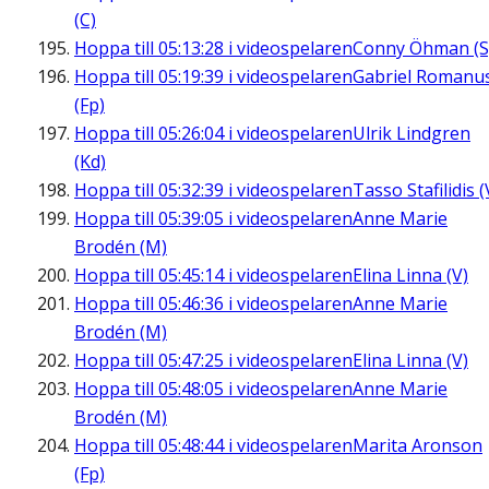
(C)
Hoppa till
05:13:28
i videospelaren
Conny Öhman (S
Hoppa till
05:19:39
i videospelaren
Gabriel Romanu
(Fp)
Hoppa till
05:26:04
i videospelaren
Ulrik Lindgren
(Kd)
Hoppa till
05:32:39
i videospelaren
Tasso Stafilidis (
Hoppa till
05:39:05
i videospelaren
Anne Marie
Brodén (M)
Hoppa till
05:45:14
i videospelaren
Elina Linna (V)
Hoppa till
05:46:36
i videospelaren
Anne Marie
Brodén (M)
Hoppa till
05:47:25
i videospelaren
Elina Linna (V)
Hoppa till
05:48:05
i videospelaren
Anne Marie
Brodén (M)
Hoppa till
05:48:44
i videospelaren
Marita Aronson
(Fp)