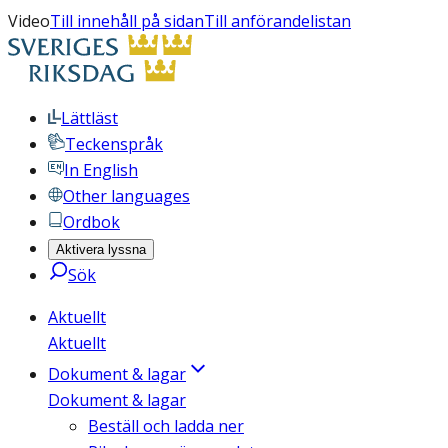
Video
Till innehåll på sidan
Till anförandelistan
Lättläst
Teckenspråk
In English
Other languages
Ordbok
Aktivera lyssna
Sök
Aktuellt
Aktuellt
Dokument & lagar
Dokument & lagar
Beställ och ladda ner