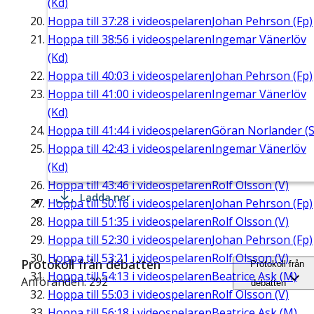
(Kd)
Hoppa till
37:28
i videospelaren
Johan Pehrson (Fp)
Hoppa till
38:56
i videospelaren
Ingemar Vänerlöv
(Kd)
Hoppa till
40:03
i videospelaren
Johan Pehrson (Fp)
Hoppa till
41:00
i videospelaren
Ingemar Vänerlöv
(Kd)
Hoppa till
41:44
i videospelaren
Göran Norlander (S
Hoppa till
42:43
i videospelaren
Ingemar Vänerlöv
(Kd)
Hoppa till
43:46
i videospelaren
Rolf Olsson (V)
Ladda ner
Hoppa till
50:16
i videospelaren
Johan Pehrson (Fp)
Hoppa till
51:35
i videospelaren
Rolf Olsson (V)
Hoppa till
52:30
i videospelaren
Johan Pehrson (Fp)
Hoppa till
53:21
i videospelaren
Rolf Olsson (V)
Protokoll från debatten
Protokoll från
Hoppa till
54:13
i videospelaren
Beatrice Ask (M)
Anföranden: 292
debatten
Hoppa till
55:03
i videospelaren
Rolf Olsson (V)
Hoppa till
56:18
i videospelaren
Beatrice Ask (M)